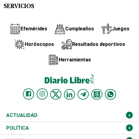
SERVICIOS
Efemérides
Cumpleaños
Juegos
Horóscopos
Resultados deportivos
Herramientas
ACTUALIDAD
Nacional
POLÍTICA