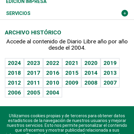
Novedades
Olimpismo
El Espía
Martes de tecnología
Deportes
EDICIÓN IMPRESA
Resto del mundo
Economía personal
Podcast Arte Libre
Más deportes
Noticiero Poteleche
Cambio climático
Opinión
SERVICIOS
Macroeconomía
Mi mascota
Resultados deportivos
Columnistas
Planeta
Efemérides
ARCHIVO HISTÓRICO
Hablando con el pediatra
Línea de hit
Lecturas
Hecho en casa
Cumpleaños
Accede al contenido de Diario Libre año por año
desde el 2004.
Diario de nutrición
BRV
Más firmas
Mundo gamer
RSS
Vida y familia
TBT Deportivo
Guía del dinero
Horóscopos
2024
2023
2022
2021
2020
2019
Eñe
2018
2017
2016
2015
2014
2013
Juegos
2012
2011
2010
2009
2008
2007
Celebrando la vida
2006
2005
2004
Sin complejos
En pocas palabras
Utilizamos cookies propias y de terceros para obtener datos
Descarga nuestras aplicaciones para Android, iOS y
Escuchando al corazón
estadísticos de la navegación de nuestros usuarios y mejorar
sistema Huawei.
nuestros servicios. Esto nos permite personalizar el contenido
que ofrecemos y mostrar publicidad relacionada a sus
Economía Personal