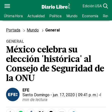
Edición USA
Última Hora
Actualidad
Política
Mundo
Economía
Revis
Portada
Mundo
General
GENERAL
México celebra su
elección 'histórica' al
Consejo de Seguridad de
la ONU
EFE
Santo Domingo
- jun. 17, 2020 | 09:41 p. m.
|
4
min de lectura