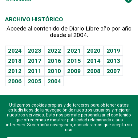
Macroeconomía
Mi mascota
Resultados deportivos
Columnistas
Planeta
Efemérides
ARCHIVO HISTÓRICO
Hablando con el pediatra
Línea de hit
Lecturas
Hecho en casa
Cumpleaños
Accede al contenido de Diario Libre año por año
desde el 2004.
Diario de nutrición
BRV
Más firmas
Mundo gamer
RSS
Vida y familia
TBT Deportivo
Guía del dinero
Horóscopos
2024
2023
2022
2021
2020
2019
Eñe
2018
2017
2016
2015
2014
2013
Juegos
2012
2011
2010
2009
2008
2007
Celebrando la vida
2006
2005
2004
Sin complejos
En pocas palabras
Utilizamos cookies propias y de terceros para obtener datos
Descarga nuestras aplicaciones para Android, iOS y
Escuchando al corazón
estadísticos de la navegación de nuestros usuarios y mejorar
sistema Huawei.
nuestros servicios. Esto nos permite personalizar el contenido
que ofrecemos y mostrar publicidad relacionada a sus
Economía Personal
intereses. Si continúa navegando, consideramos que acepta su
uso.
Consulta Libre