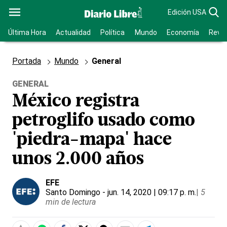
Edición USA
Última Hora
Actualidad
Política
Mundo
Economía
Revis
Portada
Mundo
General
GENERAL
México registra
petroglifo usado como
'piedra-mapa' hace
unos 2.000 años
EFE
Santo Domingo
- jun. 14, 2020 | 09:17 p. m.
|
5
min de lectura