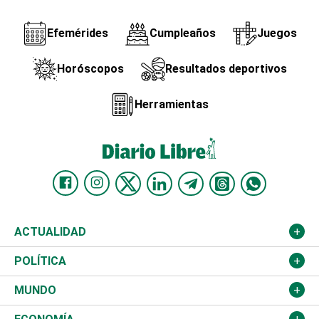
Efemérides
Cumpleaños
Juegos
Horóscopos
Resultados deportivos
Herramientas
ACTUALIDAD
Nacional
POLÍTICA
Ciudad
Partidos
MUNDO
Educación
JCE