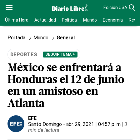
Edición USA
Última Hora
Actualidad
Política
Mundo
Economía
Revis
Portada
Mundo
General
DEPORTES
SEGUIR TEMA +
México se enfrentará a
Honduras el 12 de junio
en un amistoso en
Atlanta
EFE
Santo Domingo
- abr. 29, 2021 | 04:57 p. m.
|
3
min de lectura