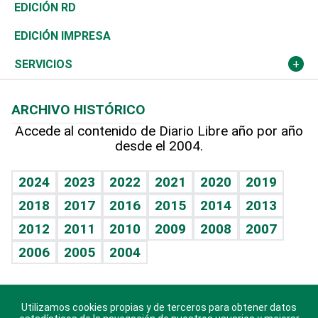
Ocenanía
Telecom.
Sociales
Tenis
El Espía
Historia
Revista
EDICIÓN RD
Caribe
Global y variable
Novedades
Olimpismo
Noticiero Poteleche
Martes de tecnología
Deportes
EDICIÓN IMPRESA
Resto del mundo
Economía personal
Podcast Arte Libre
Más deportes
Columnistas
Cambio climático
Opinión
SERVICIOS
Macroeconomía
Mi mascota
Resultados deportivos
Lecturas
Planeta
Efemérides
ARCHIVO HISTÓRICO
Hablando con el pediatra
Línea de hit
Más firmas
Hecho en casa
Cumpleaños
Accede al contenido de Diario Libre año por año
desde el 2004.
Diario de nutrición
BRV
Mundo gamer
RSS
Vida y familia
TBT Deportivo
Guía del dinero
Horóscopos
2024
2023
2022
2021
2020
2019
Eñe
2018
2017
2016
2015
2014
2013
Crucigramas
2012
2011
2010
2009
2008
2007
Celebrando la vida
2006
2005
2004
Sin complejos
En pocas palabras
Utilizamos cookies propias y de terceros para obtener datos
Descarga nuestras aplicaciones para Android, iOS y
Escuchando al corazón