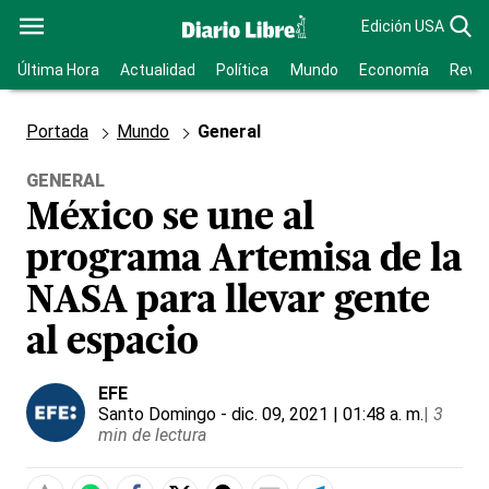
Edición USA
Última Hora
Actualidad
Política
Mundo
Economía
Revis
Portada
Mundo
General
GENERAL
México se une al
programa Artemisa de la
NASA para llevar gente
al espacio
EFE
Santo Domingo
- dic. 09, 2021 | 01:48 a. m.
|
3
min de lectura