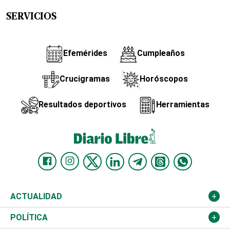
SERVICIOS
Efemérides
Cumpleaños
Crucigramas
Horóscopos
Resultados deportivos
Herramientas
ACTUALIDAD
Nacional
POLÍTICA