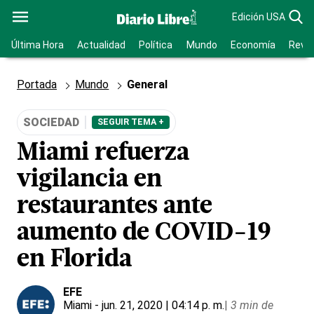
Edición USA
Última Hora
Actualidad
Política
Mundo
Economía
Revis
Portada
Mundo
General
SOCIEDAD
SEGUIR TEMA +
Miami refuerza
vigilancia en
restaurantes ante
aumento de COVID-19
en Florida
EFE
Miami
- jun. 21, 2020 | 04:14 p. m.
|
3 min de