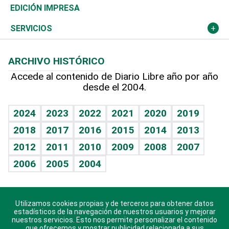
Caribe
Global y variable
Novedades
Olimpismo
Noticiero Poteleche
Martes de tecnología
Deportes
EDICIÓN IMPRESA
Resto del mundo
Economía personal
Podcast Arte Libre
Más deportes
Columnistas
Cambio climático
Opinión
SERVICIOS
Macroeconomía
Mi mascota
Resultados deportivos
Lecturas
Planeta
Efemérides
ARCHIVO HISTÓRICO
Hablando con el pediatra
Línea de hit
Más firmas
Hecho en casa
Cumpleaños
Accede al contenido de Diario Libre año por año
desde el 2004.
Diario de nutrición
BRV
Mundo gamer
RSS
Vida y familia
TBT Deportivo
Guía del dinero
Horóscopos
2024
2023
2022
2021
2020
2019
Eñe
2018
2017
2016
2015
2014
2013
Crucigramas
2012
2011
2010
2009
2008
2007
Celebrando la vida
2006
2005
2004
Sin complejos
En pocas palabras
Utilizamos cookies propias y de terceros para obtener datos
Descarga nuestras aplicaciones para Android, iOS y
Escuchando al corazón
estadísticos de la navegación de nuestros usuarios y mejorar
sistema Huawei.
nuestros servicios. Esto nos permite personalizar el contenido
que ofrecemos y mostrar publicidad relacionada a sus