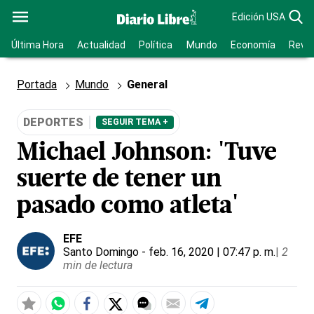
Edición USA
Última Hora
Actualidad
Política
Mundo
Economía
Revis
Portada
Mundo
General
DEPORTES
SEGUIR TEMA +
Michael Johnson: 'Tuve
suerte de tener un
pasado como atleta'
EFE
Santo Domingo
- feb. 16, 2020 | 07:47 p. m.
|
2
min de lectura