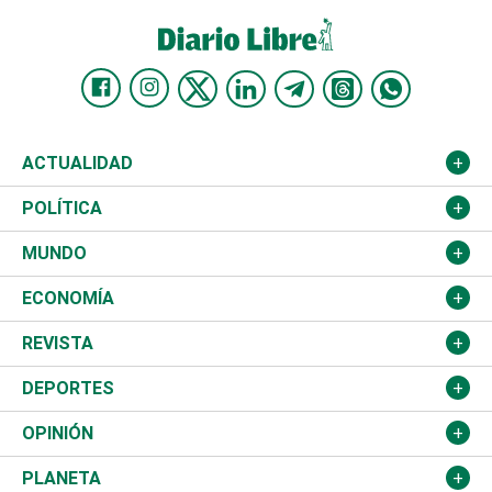
ACTUALIDAD
Nacional
POLÍTICA
Ciudad
Partidos
MUNDO
Educación
JCE
Estados Unidos
ECONOMÍA
Salud
TSE
América Latina
Finanzas
REVISTA
Justicia
Congreso Nacional
Haití
Turismo
Música
DEPORTES
Política
Gobierno
España
Agro
Cine
Baloncesto
OPINIÓN
Sucesos
Europa
Empleo
Cultura
Fútbol
ADC
PLANETA