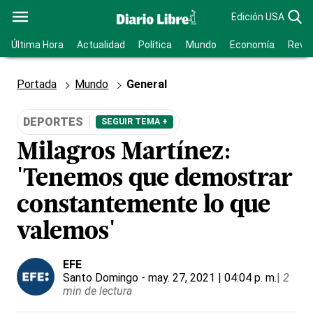
Edición USA
Última Hora
Actualidad
Política
Mundo
Economía
Revis
Portada
Mundo
General
DEPORTES
SEGUIR TEMA +
Milagros Martínez:
'Tenemos que demostrar
constantemente lo que
valemos'
EFE
Santo Domingo
- may. 27, 2021 | 04:04 p. m.
|
2
min de lectura