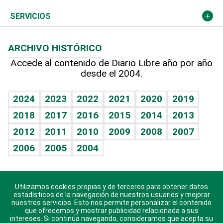
Resto del mundo
Economía personal
Podcast Arte Libre
Más deportes
Columnistas
Cambio climático
Opinión
SERVICIOS
Macroeconomía
Mi mascota
Resultados deportivos
Lecturas
Planeta
Efemérides
ARCHIVO HISTÓRICO
Hablando con el pediatra
Línea de hit
Más firmas
Hecho en casa
Cumpleaños
Accede al contenido de Diario Libre año por año
desde el 2004.
Diario de nutrición
BRV
Mundo gamer
RSS
Vida y familia
TBT Deportivo
Guía del dinero
Horóscopos
2024
2023
2022
2021
2020
2019
Eñe
2018
2017
2016
2015
2014
2013
Crucigramas
2012
2011
2010
2009
2008
2007
Celebrando la vida
2006
2005
2004
Sin complejos
En pocas palabras
Utilizamos cookies propias y de terceros para obtener datos
Descarga nuestras aplicaciones para Android, iOS y
Escuchando al corazón
estadísticos de la navegación de nuestros usuarios y mejorar
sistema Huawei.
nuestros servicios. Esto nos permite personalizar el contenido
que ofrecemos y mostrar publicidad relacionada a sus
Economía Personal
intereses. Si continúa navegando, consideramos que acepta su