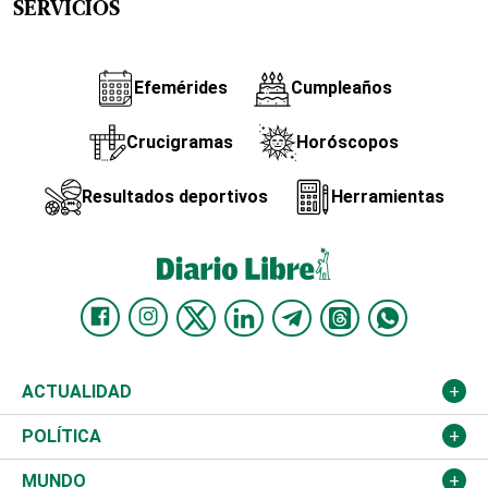
SERVICIOS
Efemérides
Cumpleaños
Crucigramas
Horóscopos
Resultados deportivos
Herramientas
ACTUALIDAD
Nacional
POLÍTICA
Ciudad
Partidos
MUNDO