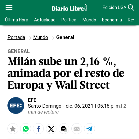
Edición USA
Última Hora
Actualidad
Política
Mundo
Economía
Revis
Portada
Mundo
General
GENERAL
Milán sube un 2,16 %,
animada por el resto de
Europa y Wall Street
EFE
Santo Domingo
- dic. 06, 2021 | 05:16 p. m.
|
2
min de lectura