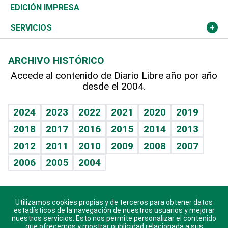
Caribe
Global y variable
Novedades
Olimpismo
Noticiero Poteleche
Martes de tecnología
Deportes
EDICIÓN IMPRESA
Resto del mundo
Economía personal
Podcast Arte Libre
Más deportes
Columnistas
Cambio climático
Opinión
SERVICIOS
Macroeconomía
Mi mascota
Resultados deportivos
Lecturas
Planeta
Efemérides
ARCHIVO HISTÓRICO
Hablando con el pediatra
Línea de hit
Más firmas
Hecho en casa
Cumpleaños
Accede al contenido de Diario Libre año por año
desde el 2004.
Diario de nutrición
BRV
Mundo gamer
RSS
Vida y familia
TBT Deportivo
Guía del dinero
Horóscopos
2024
2023
2022
2021
2020
2019
Eñe
2018
2017
2016
2015
2014
2013
Juegos
2012
2011
2010
2009
2008
2007
Celebrando la vida
2006
2005
2004
Sin complejos
En pocas palabras
Utilizamos cookies propias y de terceros para obtener datos
Descarga nuestras aplicaciones para Android, iOS y
Escuchando al corazón
estadísticos de la navegación de nuestros usuarios y mejorar
sistema Huawei.
nuestros servicios. Esto nos permite personalizar el contenido
que ofrecemos y mostrar publicidad relacionada a sus