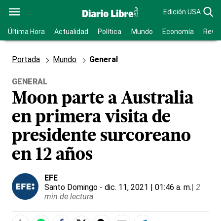
Edición USA
Última Hora
Actualidad
Política
Mundo
Economía
Revis
Portada
Mundo
General
GENERAL
Moon parte a Australia
en primera visita de
presidente surcoreano
en 12 años
EFE
Santo Domingo
- dic. 11, 2021 | 01:46 a. m.
|
2
min de lectura