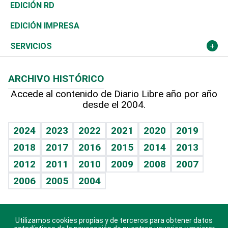
Ocenanía
Telecom.
Sociales
Tenis
El Espía
Historia
Revista
EDICIÓN RD
Caribe
Global y variable
Novedades
Olimpismo
Noticiero Poteleche
Martes de tecnología
Deportes
EDICIÓN IMPRESA
Resto del mundo
Economía personal
Podcast Arte Libre
Más deportes
Columnistas
Cambio climático
Opinión
SERVICIOS
Macroeconomía
Mi mascota
Resultados deportivos
Lecturas
Planeta
Efemérides
ARCHIVO HISTÓRICO
Hablando con el pediatra
Línea de hit
Más firmas
Hecho en casa
Cumpleaños
Accede al contenido de Diario Libre año por año
desde el 2004.
Diario de nutrición
BRV
Mundo gamer
RSS
Vida y familia
TBT Deportivo
Guía del dinero
Horóscopos
2024
2023
2022
2021
2020
2019
Eñe
2018
2017
2016
2015
2014
2013
Crucigramas
2012
2011
2010
2009
2008
2007
Celebrando la vida
2006
2005
2004
Sin complejos
En pocas palabras
Utilizamos cookies propias y de terceros para obtener datos
Descarga nuestras aplicaciones para Android, iOS y
Escuchando al corazón