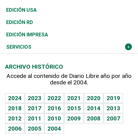
Reportajes
África
Vivienda
Buena Vida
Ciclismo
En Directo
Tecnología
Economía
EDICIÓN USA
Ocenanía
Telecom.
Sociales
Tenis
El Espía
Historia
Revista
EDICIÓN RD
Caribe
Global y variable
Novedades
Olimpismo
Noticiero Poteleche
Martes de tecnología
Deportes
EDICIÓN IMPRESA
Resto del mundo
Economía personal
Podcast Arte Libre
Más deportes
Columnistas
Cambio climático
Opinión
SERVICIOS
Macroeconomía
Mi mascota
Resultados deportivos
Lecturas
Planeta
Efemérides
ARCHIVO HISTÓRICO
Hablando con el pediatra
Línea de hit
Más firmas
Hecho en casa
Cumpleaños
Accede al contenido de Diario Libre año por año
desde el 2004.
Diario de nutrición
BRV
Mundo gamer
RSS
Vida y familia
TBT Deportivo
Guía del dinero
Horóscopos
2024
2023
2022
2021
2020
2019
Eñe
2018
2017
2016
2015
2014
2013
Juegos
2012
2011
2010
2009
2008
2007
Celebrando la vida
2006
2005
2004
Sin complejos