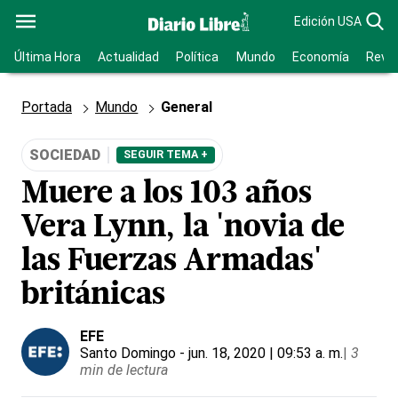
Edición USA
Última Hora
Actualidad
Política
Mundo
Economía
Revis
Portada
Mundo
General
SOCIEDAD
SEGUIR TEMA +
Muere a los 103 años
Vera Lynn, la 'novia de
las Fuerzas Armadas'
británicas
EFE
Santo Domingo
- jun. 18, 2020 | 09:53 a. m.
|
3
min de lectura