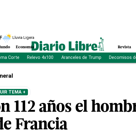
F
Lluvia Ligera
undo
Economía
Revista
ema Corte
Relevo 4x100
Aranceles de Trump
Decomisos d
neral
UIR TEMA +
n 112 años el homb
de Francia