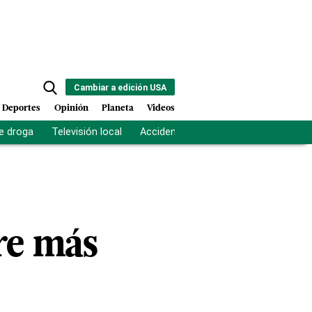
Cambiar a edición USA
Deportes
Opinión
Planeta
Videos
e droga
Televisión local
Accidente Los Ríos
Fuerza antipand
re más