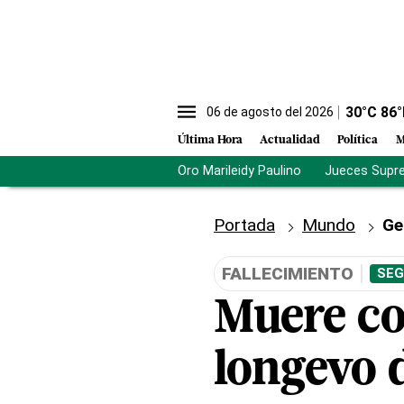
30
°C
86
°
06 de agosto del 2026
Última Hora
Actualidad
Política
M
Oro Marileidy Paulino
Jueces Supr
Portada
Mundo
Ge
FALLECIMIENTO
SEG
Muere co
longevo 