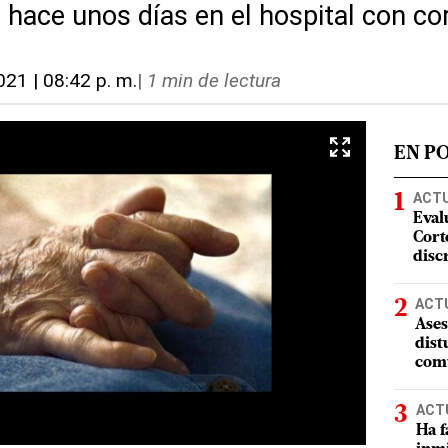
 hace unos días en el hospital con co
021 | 08:42 p. m.
|
1 min de lectura
EN P
ACT
Eval
Corte
disc
ACT
Ases
dist
comu
ACT
Ha f