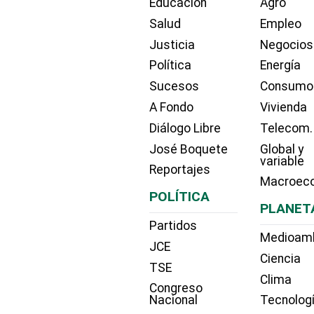
Educación
Agro
Salud
Empleo
Justicia
Negocios
Política
Energía
Sucesos
Consumo
A Fondo
Vivienda
Diálogo Libre
Telecom.
José Boquete
Global y
variable
Reportajes
Macroec
POLÍTICA
PLANET
Partidos
Medioam
JCE
Ciencia
TSE
Clima
Congreso
Nacional
Tecnolog