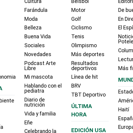
Cultura
Béisbol
Editor
Farándula
Motor
De bue
Moda
Golf
En Dir
Belleza
Ciclismo
El Esp
Buena Vida
Tenis
Notici
Potel
Sociales
Olimpismo
Colum
Novedades
Más deportes
Lectu
Podcast Arte
Resultados
Libre
deportivos
Más f
onomia
Mi mascota
Línea de hit
MUN
Hablando con el
BRV
A
pediatra
Estad
TBT Deportivo
Diario de
biente
Améri
nutrición
ÚLTIMA
Haití
Vida y familia
HORA
Españ
Eñe
ía
Europ
EDICIÓN USA
Celebrando la