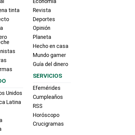
ial
Economía
na tinta
Revista
ecto
Deportes
ía
Opinión
ero
Planeta
eche
Hecho en casa
nistas
Mundo gamer
ras
Guía del dinero
irmas
SERVICIOS
DO
Efemérides
os Unidos
Cumpleaños
ca Latina
RSS
Horóscopo
a
Crucigramas
a