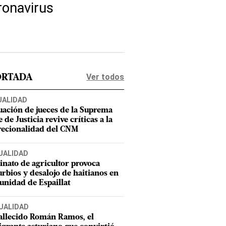
ronavirus
Ver todos
ORTADA
UALIDAD
uación de jueces de la Suprema
 de Justicia revive críticas a la
recionalidad del CNM
UALIDAD
inato de agricultor provoca
urbios y desalojo de haitianos en
nidad de Espaillat
UALIDAD
allecido Román Ramos, el