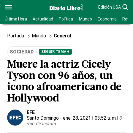
Edición USA
Última Hora
Actualidad
Política
Mundo
Economía
Revis
Portada
Mundo
General
SOCIEDAD
SEGUIR TEMA +
Muere la actriz Cicely
Tyson con 96 años, un
icono afroamericano de
Hollywood
EFE
Santo Domingo
- ene. 28, 2021 | 03:52 a. m.
|
3
min de lectura