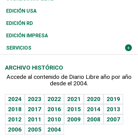
Reportajes
África
Vivienda
Buena Vida
Ciclismo
En Directo
Tecnología
Economía
EDICIÓN USA
Ocenanía
Telecom.
Sociales
Tenis
El Espía
Historia
Revista
EDICIÓN RD
Caribe
Global y variable
Novedades
Olimpismo
Noticiero Poteleche
Martes de tecnología
Deportes
EDICIÓN IMPRESA
Resto del mundo
Economía personal
Podcast Arte Libre
Más deportes
Columnistas
Cambio climático
Opinión
SERVICIOS
Macroeconomía
Mi mascota
Resultados deportivos
Lecturas
Planeta
Efemérides
ARCHIVO HISTÓRICO
Hablando con el pediatra
Línea de hit
Más firmas
Hecho en casa
Cumpleaños
Accede al contenido de Diario Libre año por año
desde el 2004.
Diario de nutrición
BRV
Mundo gamer
RSS
Vida y familia
TBT Deportivo
Guía del dinero
Horóscopos
2024
2023
2022
2021
2020
2019
Eñe
2018
2017
2016
2015
2014
2013
Crucigramas
2012
2011
2010
2009
2008
2007
Celebrando la vida
2006
2005
2004
Sin complejos