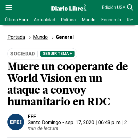
Edición USA
Última Hora
Actualidad
Política
Mundo
Economía
Revis
Portada
Mundo
General
SOCIEDAD
SEGUIR TEMA +
Muere un cooperante de
World Vision en un
ataque a convoy
humanitario en RDC
EFE
Santo Domingo
- sep. 17, 2020 | 06:48 p. m.
|
2
min de lectura