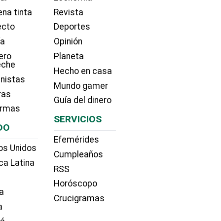
na tinta
Revista
ecto
Deportes
ía
Opinión
ero
Planeta
eche
Hecho en casa
nistas
Mundo gamer
ras
Guía del dinero
irmas
SERVICIOS
DO
Efemérides
os Unidos
Cumpleaños
ca Latina
RSS
Horóscopo
a
Crucigramas
a