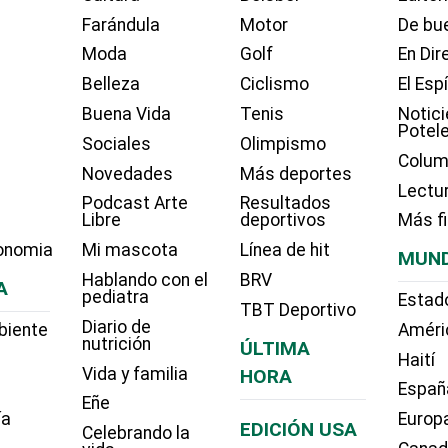
Farándula
Motor
De bue
Moda
Golf
En Dir
Belleza
Ciclismo
El Esp
Buena Vida
Tenis
Notici
Potel
Sociales
Olimpismo
Colum
Novedades
Más deportes
Lectu
Podcast Arte
Resultados
Libre
deportivos
Más f
onomia
Mi mascota
Línea de hit
MUN
Hablando con el
BRV
A
pediatra
Estad
TBT Deportivo
Diario de
biente
Améri
nutrición
ÚLTIMA
Haití
Vida y familia
HORA
Españ
Eñe
ía
Europ
EDICIÓN USA
Celebrando la