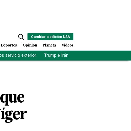
Cambiar a edición USA
Deportes
Opinión
Planeta
Videos
s servicio exterior
Trump e Irán
Fuerza antipandillas Haití
aque
Níger