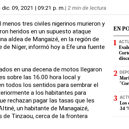
-
dic. 09, 2021 | 09:21 p. m.
|
2 min de lectura
l menos tres civiles nigerinos murieron y
EN P
ron heridos en un supuesto ataque
una aldea de Mangaizé, en la región de
ACT
e de Níger, informó hoy a Efe una fuente
Eval
Corte
disc
mados en una decena de motos llegaron
DEP
es sobre las 16.00 hora local y
Mari
n todos los sentidos para sembrar el
"Cor
eriormente a los habitantes para
ACT
ue rechazan pagar las tasas que les
Los
 Altiné, un habitante de Managaizé,
34 %
s de Tinzaou, cerca de la frontera