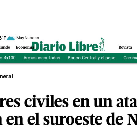
6
°F
Muy Nuboso
undo
Economía
Revista
vo 4x100
Armas incautadas
Banco Central y el peso
Cambio
neral
es civiles en un at
a en el suroeste de 