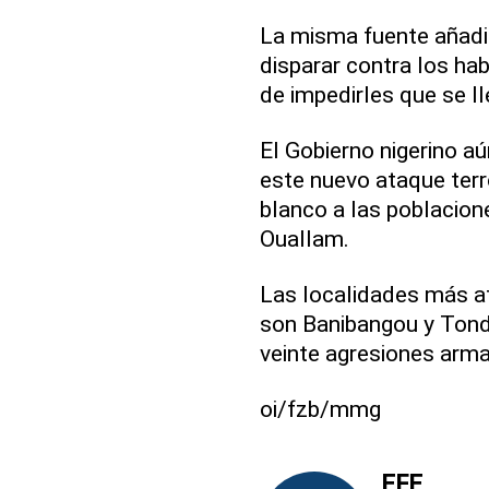
La misma fuente añadi
disparar contra los ha
de impedirles que se l
El Gobierno nigerino a
este nuevo ataque terr
blanco a las poblacione
Ouallam.
Las localidades más af
son Banibangou y Tondi
veinte agresiones arm
oi/fzb/mmg
EFE