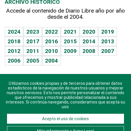
ARCHIVO HISTÓRICO
Hablando con el pediatra
Línea de hit
Más firmas
Hecho en casa
Cumpleaños
Accede al contenido de Diario Libre año por año
desde el 2004.
Diario de nutrición
BRV
Mundo gamer
RSS
Vida y familia
TBT Deportivo
Guía del dinero
Horóscopos
2024
2023
2022
2021
2020
2019
Eñe
2018
2017
2016
2015
2014
2013
Crucigramas
2012
2011
2010
2009
2008
2007
Celebrando la vida
2006
2005
2004
Sin complejos
En pocas palabras
Utilizamos cookies propias y de terceros para obtener datos
Descarga nuestras aplicaciones para Android, iOS y
Escuchando al corazón
estadísticos de la navegación de nuestros usuarios y mejorar
sistema Huawei.
nuestros servicios. Esto nos permite personalizar el contenido
que ofrecemos y mostrar publicidad relacionada a sus
Economía Personal
intereses. Si continúa navegando, consideramos que acepta su
uso.
Consulta Libre
Acepto el uso de cookies
© 2021 Diario Libre, todos los derechos reservados.
Consulta el
Aviso Legal
. Ponte en
Contacto
con