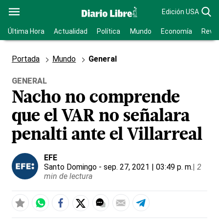
Edición USA
Última Hora
Actualidad
Política
Mundo
Economía
Revis
Portada
Mundo
General
GENERAL
Nacho no comprende
que el VAR no señalara
penalti ante el Villarreal
EFE
Santo Domingo
- sep. 27, 2021 | 03:49 p. m.
|
2
min de lectura