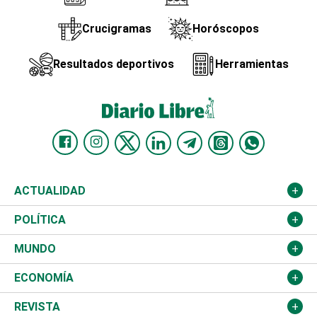
Crucigramas
Horóscopos
Resultados deportivos
Herramientas
ACTUALIDAD
Nacional
POLÍTICA
Ciudad
Partidos
MUNDO
Educación
JCE
Estados Unidos
ECONOMÍA
Salud
TSE
América Latina
Finanzas
REVISTA