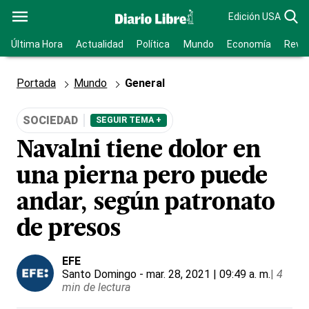
Edición USA
Última Hora
Actualidad
Política
Mundo
Economía
Revis
Portada
Mundo
General
SOCIEDAD
SEGUIR TEMA +
Navalni tiene dolor en
una pierna pero puede
andar, según patronato
de presos
EFE
Santo Domingo
- mar. 28, 2021 | 09:49 a. m.
|
4
min de lectura