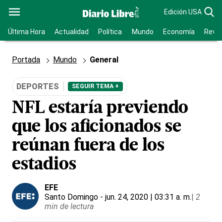
Edición USA
Última Hora
Actualidad
Política
Mundo
Economía
Revis
Portada
Mundo
General
DEPORTES
SEGUIR TEMA +
NFL estaría previendo
que los aficionados se
reúnan fuera de los
estadios
EFE
Santo Domingo
- jun. 24, 2020 | 03:31 a. m.
|
2
min de lectura