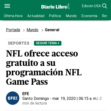
Edición USA
Última Hora
Actualidad
Política
Mundo
Economía
Revis
Portada
Mundo
General
DEPORTES
SEGUIR TEMA +
NFL ofrece acceso
gratuito a su
programación NFL
Game Pass
EFE
Santo Domingo
- mar. 19, 2020 | 06:15 a. m.
|
3
min de lectura