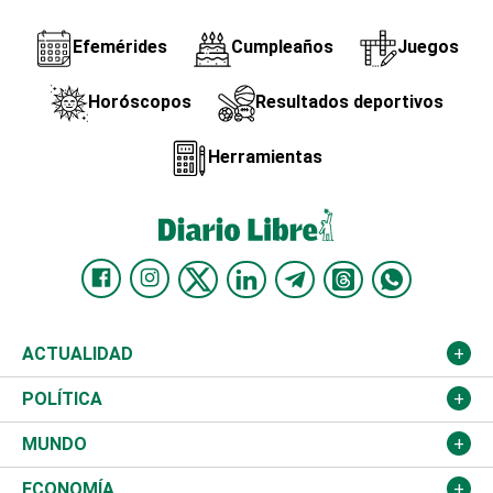
Efemérides
Cumpleaños
Juegos
Horóscopos
Resultados deportivos
Herramientas
ACTUALIDAD
Nacional
POLÍTICA
Ciudad
Partidos
MUNDO
Educación
JCE
Estados Unidos
ECONOMÍA