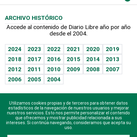
Macroeconomía
Mi mascota
Resultados deportivos
Columnistas
Planeta
Efemérides
ARCHIVO HISTÓRICO
Hablando con el pediatra
Línea de hit
Lecturas
Hecho en casa
Cumpleaños
Accede al contenido de Diario Libre año por año
desde el 2004.
Diario de nutrición
BRV
Más firmas
Mundo gamer
RSS
Vida y familia
TBT Deportivo
Guía del dinero
Horóscopos
2024
2023
2022
2021
2020
2019
Eñe
2018
2017
2016
2015
2014
2013
Juegos
2012
2011
2010
2009
2008
2007
Celebrando la vida
2006
2005
2004
Sin complejos
En pocas palabras
Utilizamos cookies propias y de terceros para obtener datos
Descarga nuestras aplicaciones para Android, iOS y
Escuchando al corazón
estadísticos de la navegación de nuestros usuarios y mejorar
sistema Huawei.
nuestros servicios. Esto nos permite personalizar el contenido
que ofrecemos y mostrar publicidad relacionada a sus
Economía Personal
intereses. Si continúa navegando, consideramos que acepta su
uso.
Consulta Libre