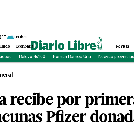
8
°F
Nubes
undo
Economía
Revista
jueces
Relevo 4x100
Román Ramos Uría
Nuevas provincia
neral
a recibe por primer
vacunas Pfizer donad