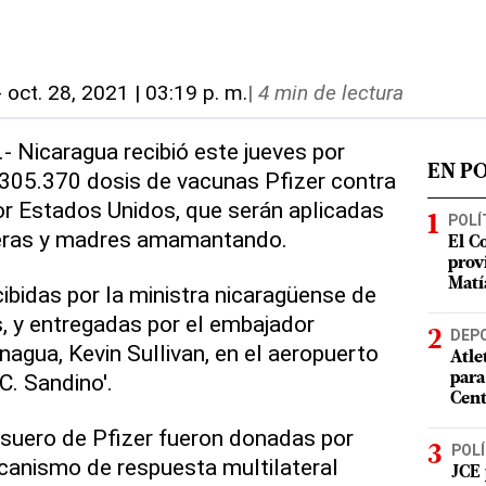
-
oct. 28, 2021 | 03:19 p. m.
|
4 min de lectura
- Nicaragua recibió este jueves por
EN P
 305.370 dosis de vacunas Pfizer contra
r Estados Unidos, que serán aplicadas
POLÍ
eras y madres amamantando.
El C
prov
Matí
ibidas por la ministra nicaragüense de
, y entregadas por el embajador
DEP
gua, Kevin Sullivan, en el aeropuerto
Atle
C. Sandino'.
para
Cent
 suero de Pfizer fueron donadas por
POLÍ
canismo de respuesta multilateral
JCE 