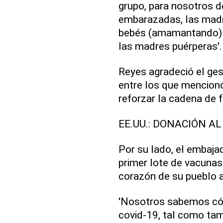
grupo, para nosotros d
embarazadas, las madr
bebés (amamantando) e
las madres puérperas'.
Reyes agradeció el ges
entre los que mencionó
reforzar la cadena de f
EE.UU.: DONACIÓN A
Por su lado, el embaja
primer lote de vacunas
corazón de su pueblo a
'Nosotros sabemos cóm
covid-19, tal como tam