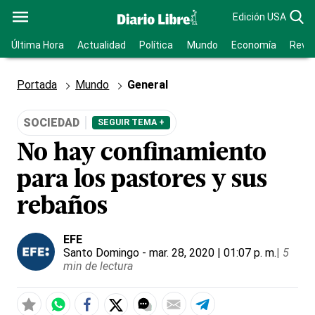
Edición USA
Última Hora
Actualidad
Política
Mundo
Economía
Revis
Portada
Mundo
General
SOCIEDAD
SEGUIR TEMA +
No hay confinamiento
para los pastores y sus
rebaños
EFE
Santo Domingo
- mar. 28, 2020 | 01:07 p. m.
|
5
min de lectura