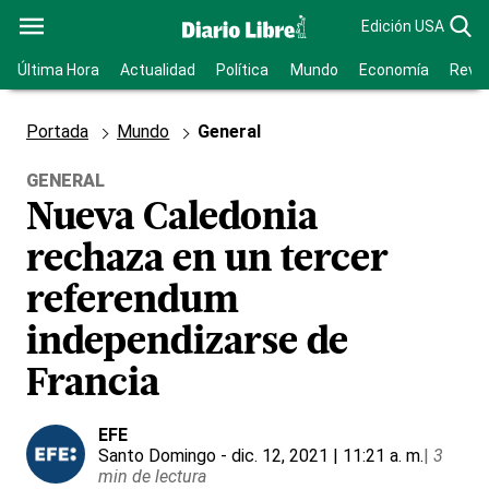
Edición USA
Última Hora
Actualidad
Política
Mundo
Economía
Revis
Portada
Mundo
General
GENERAL
Nueva Caledonia
rechaza en un tercer
referendum
independizarse de
Francia
EFE
Santo Domingo
- dic. 12, 2021 | 11:21 a. m.
|
3
min de lectura