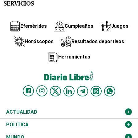
SERVICIOS
Efemérides
Cumpleaños
Juegos
Horóscopos
Resultados deportivos
Herramientas
ACTUALIDAD
Nacional
POLÍTICA
Ciudad
Partidos
MUNDO