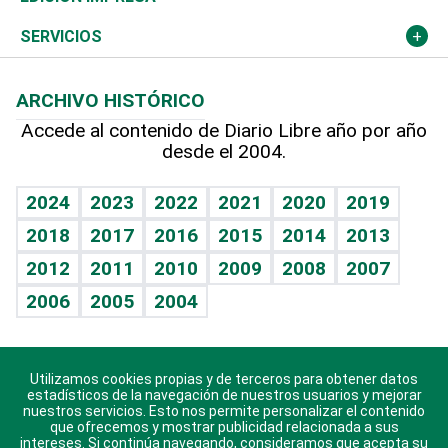
Resto del mundo
Economía personal
Podcast Arte Libre
Más deportes
Noticiero Poteleche
Cambio climático
Opinión
SERVICIOS
Macroeconomía
Mi mascota
Resultados deportivos
Columnistas
Planeta
Efemérides
ARCHIVO HISTÓRICO
Hablando con el pediatra
Línea de hit
Lecturas
Hecho en casa
Cumpleaños
Accede al contenido de Diario Libre año por año
desde el 2004.
Diario de nutrición
BRV
Más firmas
Mundo gamer
RSS
Vida y familia
TBT Deportivo
Guía del dinero
Horóscopos
2024
2023
2022
2021
2020
2019
Eñe
2018
2017
2016
2015
2014
2013
Juegos
2012
2011
2010
2009
2008
2007
Celebrando la vida
2006
2005
2004
Sin complejos
En pocas palabras
Utilizamos cookies propias y de terceros para obtener datos
Descarga nuestras aplicaciones para Android, iOS y
Escuchando al corazón
estadísticos de la navegación de nuestros usuarios y mejorar
sistema Huawei.
nuestros servicios. Esto nos permite personalizar el contenido
que ofrecemos y mostrar publicidad relacionada a sus
Economía Personal
intereses. Si continúa navegando, consideramos que acepta su