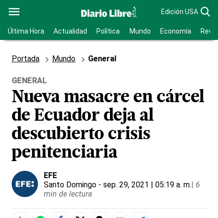
Edición USA
Última Hora
Actualidad
Política
Mundo
Economía
Revis
Portada
Mundo
General
GENERAL
Nueva masacre en cárcel
de Ecuador deja al
descubierto crisis
penitenciaria
EFE
Santo Domingo
- sep. 29, 2021 | 05:19 a. m.
|
6
min de lectura