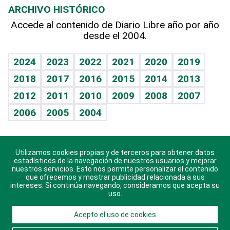
ARCHIVO HISTÓRICO
Hablando con el pediatra
Línea de hit
Más firmas
Hecho en casa
Cumpleaños
Accede al contenido de Diario Libre año por año
desde el 2004.
Diario de nutrición
BRV
Mundo gamer
RSS
Vida y familia
TBT Deportivo
Guía del dinero
Horóscopos
2024
2023
2022
2021
2020
2019
Eñe
2018
2017
2016
2015
2014
2013
Crucigramas
2012
2011
2010
2009
2008
2007
Celebrando la vida
2006
2005
2004
Sin complejos
En pocas palabras
Utilizamos cookies propias y de terceros para obtener datos
Descarga nuestras aplicaciones para Android, iOS y
Escuchando al corazón
estadísticos de la navegación de nuestros usuarios y mejorar
sistema Huawei.
nuestros servicios. Esto nos permite personalizar el contenido
que ofrecemos y mostrar publicidad relacionada a sus
Economía Personal
intereses. Si continúa navegando, consideramos que acepta su
uso.
Consulta Libre
Acepto el uso de cookies
© 2021 Diario Libre, todos los derechos reservados.