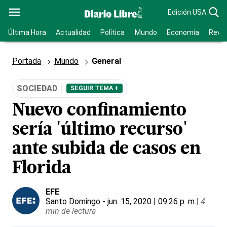
Edición USA
Última Hora
Actualidad
Política
Mundo
Economía
Revis
Portada
Mundo
General
SOCIEDAD
SEGUIR TEMA +
Nuevo confinamiento
sería 'último recurso'
ante subida de casos en
Florida
EFE
Santo Domingo
- jun. 15, 2020 | 09:26 p. m.
|
4
min de lectura