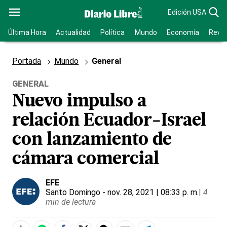
Edición USA
Última Hora
Actualidad
Política
Mundo
Economía
Revis
Portada
Mundo
General
GENERAL
Nuevo impulso a
relación Ecuador-Israel
con lanzamiento de
cámara comercial
EFE
Santo Domingo
- nov. 28, 2021 | 08:33 p. m.
|
4
min de lectura