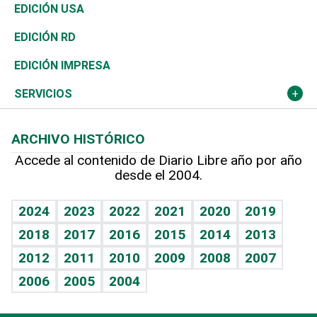
Reportajes
África
Vivienda
Buena Vida
Ciclismo
En Directo
Tecnología
Economía
EDICIÓN USA
Ocenanía
Telecom.
Sociales
Tenis
El Espía
Historia
Revista
EDICIÓN RD
Caribe
Global y variable
Novedades
Olimpismo
Noticiero Poteleche
Martes de tecnología
Deportes
EDICIÓN IMPRESA
Resto del mundo
Economía personal
Podcast Arte Libre
Más deportes
Columnistas
Cambio climático
Opinión
SERVICIOS
Macroeconomía
Mi mascota
Resultados deportivos
Lecturas
Planeta
Efemérides
ARCHIVO HISTÓRICO
Hablando con el pediatra
Línea de hit
Más firmas
Hecho en casa
Cumpleaños
Accede al contenido de Diario Libre año por año
desde el 2004.
Diario de nutrición
BRV
Mundo gamer
RSS
Vida y familia
TBT Deportivo
Guía del dinero
Horóscopos
2024
2023
2022
2021
2020
2019
Eñe
2018
2017
2016
2015
2014
2013
Crucigramas
2012
2011
2010
2009
2008
2007
Celebrando la vida
2006
2005
2004
Sin complejos