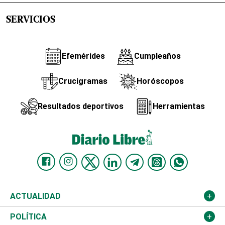
SERVICIOS
Efemérides
Cumpleaños
Crucigramas
Horóscopos
Resultados deportivos
Herramientas
ACTUALIDAD
Nacional
POLÍTICA