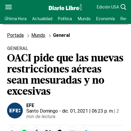
Edición USA
Última Hora
Actualidad
Política
Mundo
Economía
Revis
Portada
Mundo
General
GENERAL
OACI pide que las nuevas
restricciones aéreas
sean mesuradas y no
excesivas
EFE
Santo Domingo
- dic. 01, 2021 | 06:23 p. m.
|
2
min de lectura