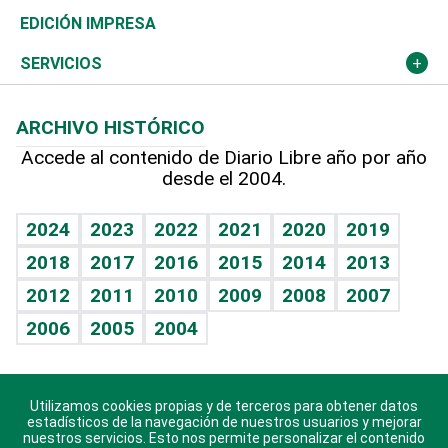
Caribe
Global y variable
Novedades
Olimpismo
Noticiero Poteleche
Martes de tecnología
Deportes
EDICIÓN IMPRESA
Resto del mundo
Economía personal
Podcast Arte Libre
Más deportes
Columnistas
Cambio climático
Opinión
SERVICIOS
Macroeconomía
Mi mascota
Resultados deportivos
Lecturas
Planeta
Efemérides
ARCHIVO HISTÓRICO
Hablando con el pediatra
Línea de hit
Más firmas
Hecho en casa
Cumpleaños
Accede al contenido de Diario Libre año por año
desde el 2004.
Diario de nutrición
BRV
Mundo gamer
RSS
Vida y familia
TBT Deportivo
Guía del dinero
Horóscopos
2024
2023
2022
2021
2020
2019
Eñe
2018
2017
2016
2015
2014
2013
Crucigramas
2012
2011
2010
2009
2008
2007
Celebrando la vida
2006
2005
2004
Sin complejos
En pocas palabras
Utilizamos cookies propias y de terceros para obtener datos
Descarga nuestras aplicaciones para Android, iOS y
Escuchando al corazón
estadísticos de la navegación de nuestros usuarios y mejorar
sistema Huawei.
nuestros servicios. Esto nos permite personalizar el contenido