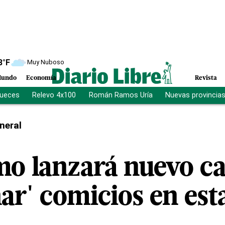
8
°F
Muy Nuboso
undo
Economía
Revista
jueces
Relevo 4x100
Román Ramos Uría
Nuevas provincia
neral
smo lanzará nuevo c
ar' comicios en est