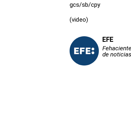
gcs/sb/cpy
(video)
EFE
Fehaciente,
de noticia