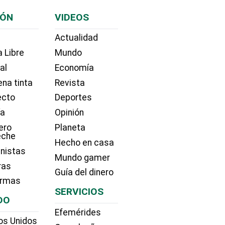
IÓN
VIDEOS
Actualidad
 Libre
Mundo
ial
Economía
na tinta
Revista
ecto
Deportes
ía
Opinión
ero
Planeta
eche
Hecho en casa
nistas
Mundo gamer
ras
Guía del dinero
irmas
SERVICIOS
DO
Efemérides
os Unidos