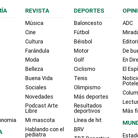
ÍA
REVISTA
DEPORTES
OPIN
Música
Baloncesto
ADC
Cine
Fútbol
Mirada
Cultura
Béisbol
Editor
Farándula
Motor
De bue
Moda
Golf
En Dir
Belleza
Ciclismo
El Esp
Buena Vida
Tenis
Notici
Potel
Sociales
Olimpismo
Colum
Novedades
Más deportes
Lectu
Podcast Arte
Resultados
Libre
deportivos
Más f
onomia
Mi mascota
Línea de hit
MUN
Hablando con el
BRV
A
pediatra
Estad