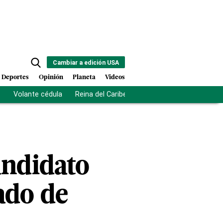
Cambiar a edición USA
Deportes
Opinión
Planeta
Videos
s
Volante cédula
Reina del Caribe
Clausura Juegos Centro
andidato
ado de