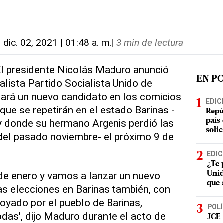
-
dic. 02, 2021 | 01:48 a. m.
|
3 min de lectura
 El presidente Nicolás Maduro anunció
EN P
ialista Partido Socialista Unido de
ará un nuevo candidato en los comicios
EDIC
que se repetirán en el estado Barinas -
Repú
 donde su hermano Argenis perdió las
país
soli
del pasado noviembre- el próximo 9 de
EDIC
¿Te 
de enero y vamos a lanzar un nuevo
Unid
que 
as elecciones en Barinas también, con
oyado por el pueblo de Barinas,
POLÍ
das', dijo Maduro durante el acto de
JCE 