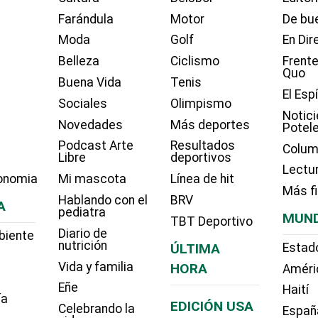
Farándula
Motor
De bue
Moda
Golf
En Dir
Belleza
Ciclismo
Frente
Quo
Buena Vida
Tenis
El Esp
Sociales
Olimpismo
Notici
Novedades
Más deportes
Potel
Podcast Arte
Resultados
Colum
Libre
deportivos
Lectu
onomia
Mi mascota
Línea de hit
Más f
Hablando con el
BRV
A
pediatra
MUN
TBT Deportivo
Diario de
biente
nutrición
ÚLTIMA
Estad
Vida y familia
HORA
Améri
Eñe
Haití
ía
EDICIÓN USA
Celebrando la
Españ