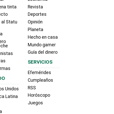
na tinta
Revista
ecto
Deportes
 al Statu
Opinión
Planeta
ía
Hecho en casa
ero
Mundo gamer
eche
Guía del dinero
nistas
ras
SERVICIOS
irmas
Efemérides
DO
Cumpleaños
RSS
os Unidos
Horóscopo
ca Latina
Juegos
a