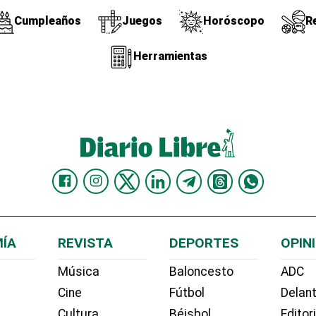
Cumpleaños
Juegos
Horóscopo
R
Herramientas
ÍA
REVISTA
DEPORTES
OPIN
Música
Baloncesto
ADC
Cine
Fútbol
Delant
Cultura
Béisbol
Editor