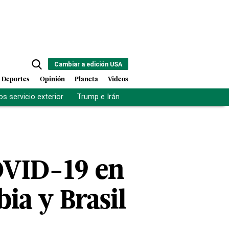
Cambiar a edición USA
Deportes
Opinión
Planeta
Videos
s servicio exterior
Trump e Irán
Fuerza antipandillas Haití
OVID-19 en
ia y Brasil