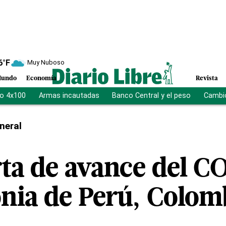
6
°F
Muy Nuboso
undo
Economía
Revista
vo 4x100
Armas incautadas
Banco Central y el peso
Cambio
neral
ta de avance del C
nia de Perú, Colomb