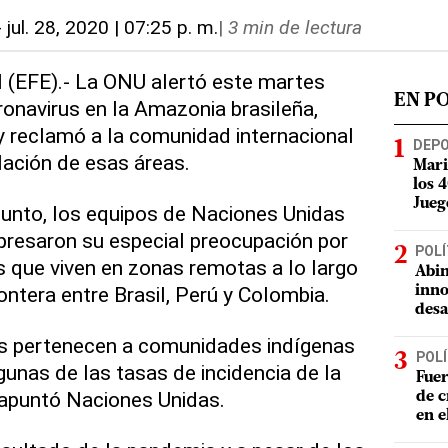
-
jul. 28, 2020 | 07:25 p. m.
|
3 min de lectura
l (EFE).- La ONU alertó este martes
EN P
ronavirus en la Amazonia brasileña,
 reclamó a la comunidad internacional
DEP
ación de esas áreas.
Mari
los 
Jueg
unto, los equipos de Naciones Unidas
presaron su especial preocupación por
POLÍ
 que viven en zonas remotas a lo largo
Abin
ontera entre Brasil, Perú y Colombia.
inno
desa
as pertenecen a comunidades indígenas
POLÍ
gunas de las tasas de incidencia de la
Fuer
apuntó Naciones Unidas.
de c
en e