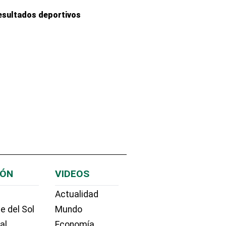
esultados deportivos
IÓN
VIDEOS
Actualidad
e del Sol
Mundo
ial
Economía