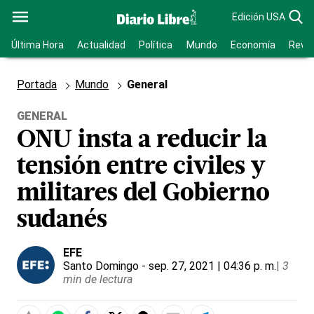
Edición USA
Última Hora
Actualidad
Política
Mundo
Economía
Revis
Portada
Mundo
General
GENERAL
ONU insta a reducir la
tensión entre civiles y
militares del Gobierno
sudanés
EFE
Santo Domingo
- sep. 27, 2021 | 04:36 p. m.
|
3
min de lectura