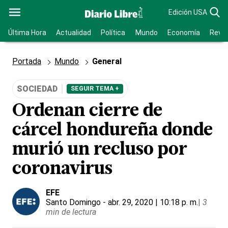
Edición USA
Última Hora
Actualidad
Política
Mundo
Economía
Revis
Portada
Mundo
General
SOCIEDAD
SEGUIR TEMA +
Ordenan cierre de
cárcel hondureña donde
murió un recluso por
coronavirus
EFE
Santo Domingo
- abr. 29, 2020 | 10:18 p. m.
|
3
min de lectura