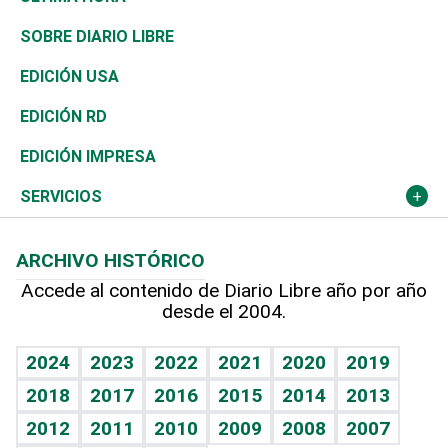
José Boquete
Asia
Consumo
Belleza
Golf
De buena tinta
Clima
Mundo
SOBRE DIARIO LIBRE
Reportajes
África
Vivienda
Buena Vida
Ciclismo
En Directo
Tecnología
Economía
EDICIÓN USA
Ocenanía
Telecom.
Sociales
Tenis
El Espía
Historia
Revista
EDICIÓN RD
Caribe
Global y variable
Novedades
Olimpismo
Noticiero Poteleche
Martes de tecnología
Deportes
EDICIÓN IMPRESA
Resto del mundo
Economía personal
Podcast Arte Libre
Más deportes
Columnistas
Cambio climático
Opinión
SERVICIOS
Macroeconomía
Mi mascota
Resultados deportivos
Lecturas
Planeta
Efemérides
ARCHIVO HISTÓRICO
Hablando con el pediatra
Línea de hit
Más firmas
Hecho en casa
Cumpleaños
Accede al contenido de Diario Libre año por año
desde el 2004.
Diario de nutrición
BRV
Mundo gamer
RSS
Vida y familia
TBT Deportivo
Guía del dinero
Horóscopos
2024
2023
2022
2021
2020
2019
Eñe
2018
2017
2016
2015
2014
2013
Crucigramas
2012
2011
2010
2009
2008
2007
Celebrando la vida