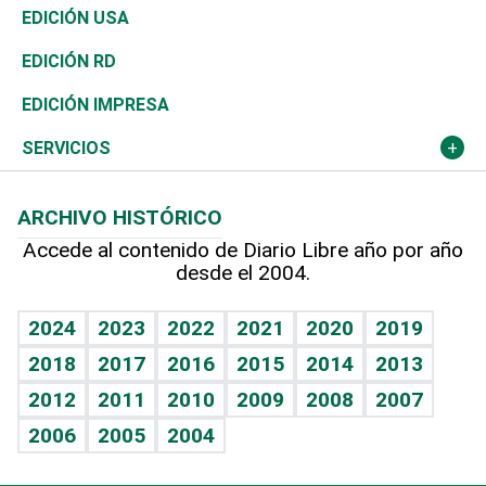
Reportajes
África
Vivienda
Buena Vida
Ciclismo
En Directo
Tecnología
Economía
EDICIÓN USA
Ocenanía
Telecom.
Sociales
Tenis
El Espía
Historia
Revista
EDICIÓN RD
Caribe
Global y variable
Novedades
Olimpismo
Noticiero Poteleche
Martes de tecnología
Deportes
EDICIÓN IMPRESA
Resto del mundo
Economía personal
Podcast Arte Libre
Más deportes
Columnistas
Cambio climático
Opinión
SERVICIOS
Macroeconomía
Mi mascota
Resultados deportivos
Lecturas
Planeta
Efemérides
ARCHIVO HISTÓRICO
Hablando con el pediatra
Línea de hit
Más firmas
Hecho en casa
Cumpleaños
Accede al contenido de Diario Libre año por año
desde el 2004.
Diario de nutrición
BRV
Mundo gamer
RSS
Vida y familia
TBT Deportivo
Guía del dinero
Horóscopos
2024
2023
2022
2021
2020
2019
Eñe
2018
2017
2016
2015
2014
2013
Juegos
2012
2011
2010
2009
2008
2007
Celebrando la vida
2006
2005
2004
Sin complejos