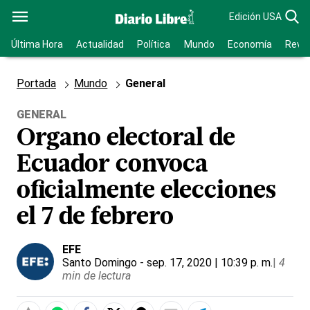
Edición USA
Última Hora
Actualidad
Política
Mundo
Economía
Revis
Portada
Mundo
General
GENERAL
Organo electoral de
Ecuador convoca
oficialmente elecciones
el 7 de febrero
EFE
Santo Domingo
- sep. 17, 2020 | 10:39 p. m.
|
4
min de lectura