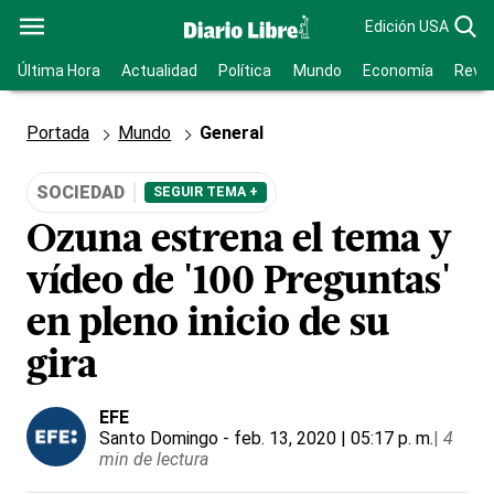
Edición USA
Última Hora
Actualidad
Política
Mundo
Economía
Revis
Portada
Mundo
General
SOCIEDAD
SEGUIR TEMA +
Ozuna estrena el tema y
vídeo de '100 Preguntas'
en pleno inicio de su
gira
EFE
Santo Domingo
- feb. 13, 2020 | 05:17 p. m.
|
4
min de lectura