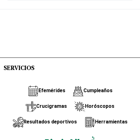
SERVICIOS
Efemérides
Cumpleaños
Crucigramas
Horóscopos
Resultados deportivos
Herramientas