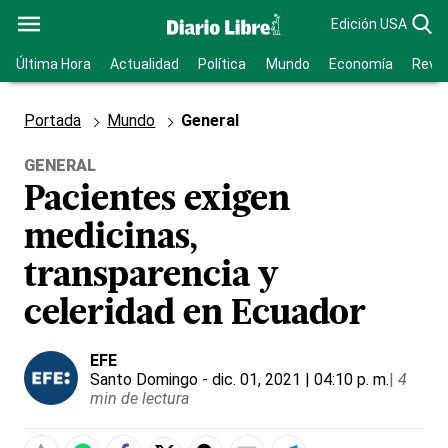
Edición USA
Última Hora
Actualidad
Política
Mundo
Economía
Revis
Portada
Mundo
General
GENERAL
Pacientes exigen
medicinas,
transparencia y
celeridad en Ecuador
EFE
Santo Domingo
- dic. 01, 2021 | 04:10 p. m.
|
4
min de lectura