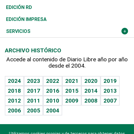
Ocenanía
Telecom.
Sociales
Tenis
El Espía
Historia
Revista
EDICIÓN RD
Caribe
Global y variable
Novedades
Olimpismo
Noticiero Poteleche
Martes de tecnología
Deportes
EDICIÓN IMPRESA
Resto del mundo
Economía personal
Podcast Arte Libre
Más deportes
Columnistas
Cambio climático
Opinión
SERVICIOS
Macroeconomía
Mi mascota
Resultados deportivos
Lecturas
Planeta
Efemérides
ARCHIVO HISTÓRICO
Hablando con el pediatra
Línea de hit
Más firmas
Hecho en casa
Cumpleaños
Accede al contenido de Diario Libre año por año
desde el 2004.
Diario de nutrición
BRV
Mundo gamer
RSS
Vida y familia
TBT Deportivo
Guía del dinero
Horóscopos
2024
2023
2022
2021
2020
2019
Eñe
2018
2017
2016
2015
2014
2013
Juegos
2012
2011
2010
2009
2008
2007
Celebrando la vida
2006
2005
2004
Sin complejos
En pocas palabras
Utilizamos cookies propias y de terceros para obtener datos