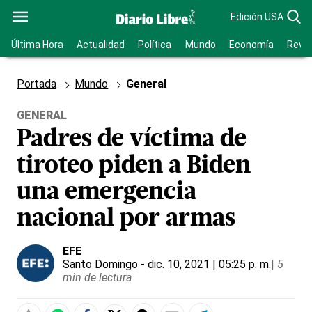
Edición USA
Última Hora
Actualidad
Política
Mundo
Economía
Revis
Portada
Mundo
General
GENERAL
Padres de víctima de
tiroteo piden a Biden
una emergencia
nacional por armas
EFE
Santo Domingo
- dic. 10, 2021 | 05:25 p. m.
|
5
min de lectura