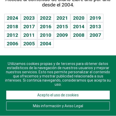
desde el 2004.
Diario de nutrición
BRV
Mundo gamer
RSS
Vida y familia
TBT Deportivo
Guía del dinero
Horóscopos
2024
2023
2022
2021
2020
2019
Eñe
2018
2017
2016
2015
2014
2013
Juegos
2012
2011
2010
2009
2008
2007
Celebrando la vida
2006
2005
2004
Sin complejos
En pocas palabras
Utilizamos cookies propias y de terceros para obtener datos
Descarga nuestras aplicaciones para Android, iOS y
Escuchando al corazón
estadísticos de la navegación de nuestros usuarios y mejorar
sistema Huawei.
nuestros servicios. Esto nos permite personalizar el contenido
que ofrecemos y mostrar publicidad relacionada a sus
Economía Personal
intereses. Si continúa navegando, consideramos que acepta su
uso.
Consulta Libre
Acepto el uso de cookies
© 2021 Diario Libre, todos los derechos reservados.
Consulta el
Aviso Legal
. Ponte en
Contacto
con
Más información y Aviso Legal
nosotros y conoce más sobre Diario Libre