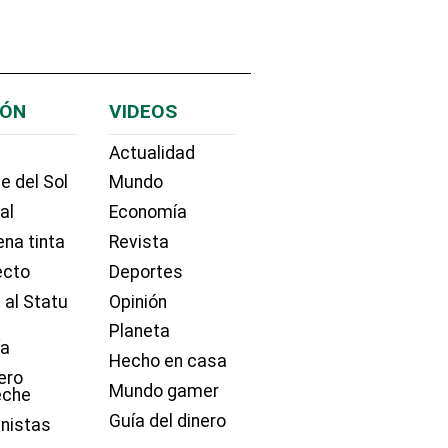
IÓN
VIDEOS
Actualidad
e del Sol
Mundo
ial
Economía
na tinta
Revista
ecto
Deportes
 al Statu
Opinión
Planeta
ía
Hecho en casa
ero
Mundo gamer
eche
Guía del dinero
nistas