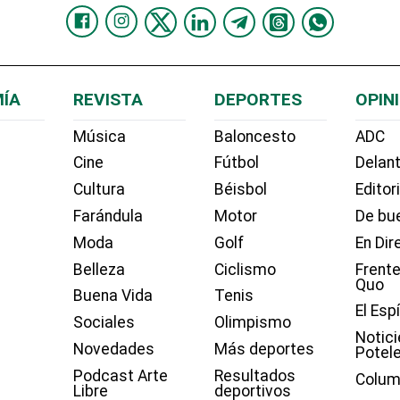
ÍA
REVISTA
DEPORTES
OPIN
Música
Baloncesto
ADC
Cine
Fútbol
Delant
Cultura
Béisbol
Editor
Farándula
Motor
De bue
Moda
Golf
En Dir
Belleza
Ciclismo
Frente
Quo
Buena Vida
Tenis
El Esp
Sociales
Olimpismo
Notici
Novedades
Más deportes
Potel
Podcast Arte
Resultados
Colum
Libre
deportivos