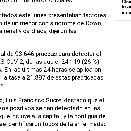
rdo con los datos oficiales.
Choq
basu
un m
rtados este lunes presentaban factores
so de un menor con síndrome de Down,
 renal y cardíaca, dijeron las
tal de 93.646 pruebas para detectar el
S-CoV-2, de las que el 24.119 (26 %)
. En las últimas 24 horas se aplicaron
ó la tasa a 21.887 de estas practicadas
s.
d, Luis Francisco Sucre, destacó que el
os positivos se han detectado en las
ue incluye a la capital, y la contigua de
e identificaron focos de la enfermedad