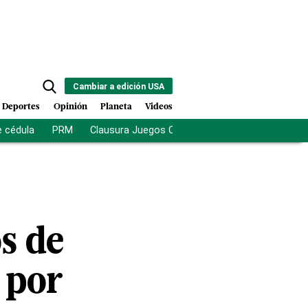
Cambiar a edición USA
Deportes
Opinión
Planeta
Videos
e cédula
PRM
Clausura Juegos Centroamericanos
De la Es
s de
 por