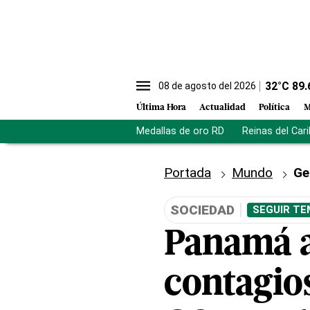
32
°C
89.
08 de agosto del 2026
Última Hora
Actualidad
Política
M
Medallas de oro RD
Reinas del Car
Portada
Mundo
Ge
SOCIEDAD
SEGUIR TE
Panamá a
contagio