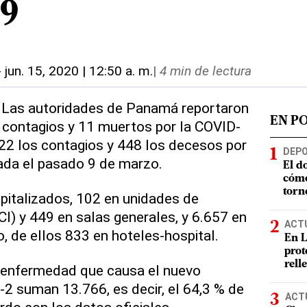
9
-
jun. 15, 2020 | 12:50 a. m.
|
4 min de lectura
- Las autoridades de Panamá reportaron
EN P
 contagios y 11 muertos por la COVID-
422 los contagios y 448 los decesos por
DEP
ada el pasado 9 de marzo.
El d
cómo
torn
pitalizados, 102 en unidades de
CI) y 449 en salas generales, y 6.657 en
ACT
o, de ellos 833 en hoteles-hospital.
En L
prot
rell
 enfermedad que causa el nuevo
2 suman 13.766, es decir, el 64,3 % de
ACT