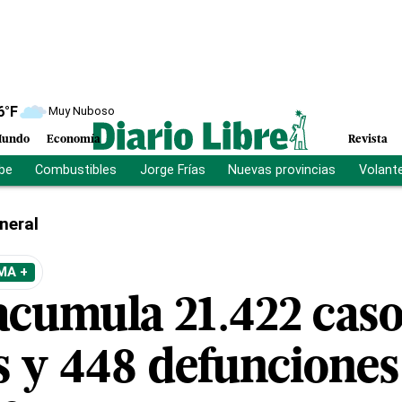
6
°F
Muy Nuboso
undo
Economía
Revista
ibe
Combustibles
Jorge Frías
Nuevas provincias
Volant
neral
MA +
cumula 21.422 caso
s y 448 defunciones