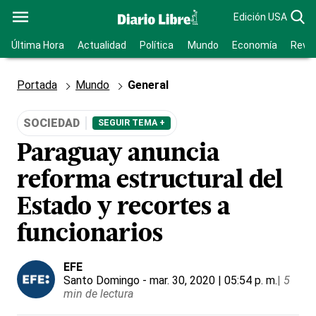
Edición USA
Última Hora
Actualidad
Política
Mundo
Economía
Revis
Portada
Mundo
General
SOCIEDAD
SEGUIR TEMA +
Paraguay anuncia
reforma estructural del
Estado y recortes a
funcionarios
EFE
Santo Domingo
- mar. 30, 2020 | 05:54 p. m.
|
5
min de lectura