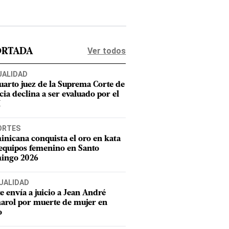
Ver todos
ORTADA
UALIDAD
uarto juez de la Suprema Corte de
cia declina a ser evaluado por el
M
ORTES
nicana conquista el oro en kata
equipos femenino en Santo
ingo 2026
UALIDAD
e envía a juicio a Jean André
rol por muerte de mujer en
o