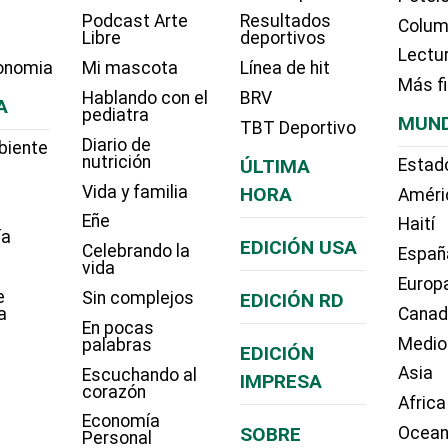
Podcast Arte
Resultados
Colum
Libre
deportivos
Lectu
onomia
Mi mascota
Línea de hit
Más f
Hablando con el
BRV
A
pediatra
MUN
TBT Deportivo
Diario de
biente
nutrición
ÚLTIMA
Estad
Vida y familia
HORA
Améri
Eñe
Haití
ía
EDICIÓN USA
Celebrando la
Españ
vida
Europ
e
Sin complejos
EDICIÓN RD
a
Cana
En pocas
Medio
palabras
EDICIÓN
Asia
Escuchando al
IMPRESA
corazón
Africa
Economía
SOBRE
Ocean
Personal