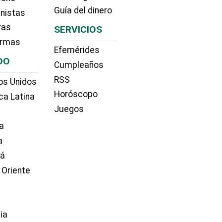
Guía del dinero
nistas
ras
SERVICIOS
irmas
Efemérides
DO
Cumpleaños
RSS
os Unidos
Horóscopo
ca Latina
Juegos
a
a
dá
 Oriente
ia