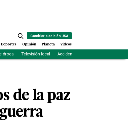
Cambiar a edición USA
Deportes
Opinión
Planeta
Videos
e droga
Televisión local
Accidente Los Ríos
Fuerza antipand
 de la paz
 guerra