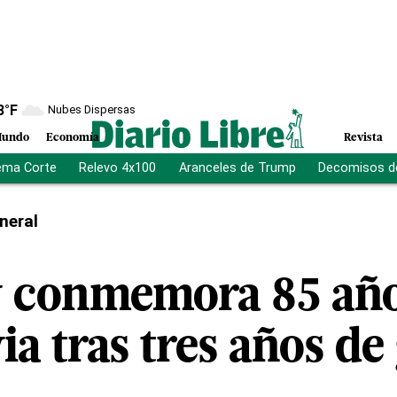
8
°F
Nubes Dispersas
undo
Economía
Revista
ema Corte
Relevo 4x100
Aranceles de Trump
Decomisos d
neral
 conmemora 85 años
ia tras tres años de