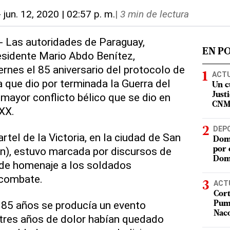
-
jun. 12, 2020 | 02:57 p. m.
|
3 min de lectura
.- Las autoridades de Paraguay,
EN P
esidente Mario Abdo Benítez,
nes el 85 aniversario del protocolo de
ACT
a que dio por terminada la Guerra del
Un c
mayor conflicto bélico que se dio en
Justi
CN
 XX.
DEP
rtel de la Victoria, en la ciudad de San
Domi
n), estuvo marcada por discursos de
por 
Dom
y de homenaje a los soldados
 combate.
ACT
Cort
 85 años se producía un evento
Puma
Nac
 tres años de dolor habían quedado