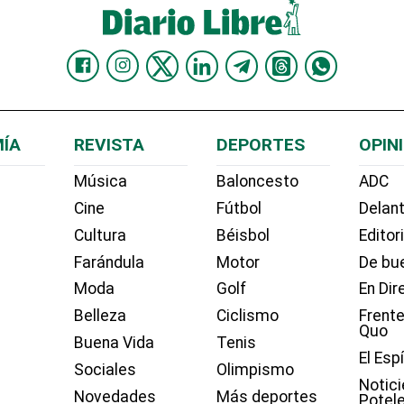
ÍA
REVISTA
DEPORTES
OPIN
Música
Baloncesto
ADC
Cine
Fútbol
Delant
Cultura
Béisbol
Editor
Farándula
Motor
De bue
Moda
Golf
En Dir
Belleza
Ciclismo
Frente
Quo
Buena Vida
Tenis
El Esp
Sociales
Olimpismo
Notici
Novedades
Más deportes
Potel