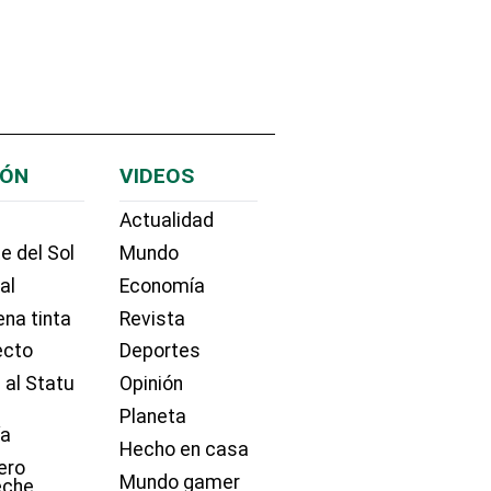
IÓN
VIDEOS
Actualidad
e del Sol
Mundo
ial
Economía
na tinta
Revista
ecto
Deportes
 al Statu
Opinión
Planeta
ía
Hecho en casa
ero
Mundo gamer
eche