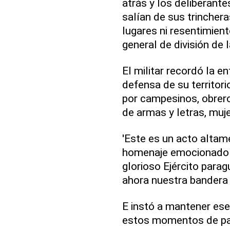
atrás y los deliberant
salían de sus trinchera
lugares ni resentimient
general de división de
El militar recordó la e
defensa de su territor
por campesinos, obrero
de armas y letras, muje
'Este es un acto altam
homenaje emocionado a
glorioso Ejército para
ahora nuestra bandera s
E instó a mantener ese 
estos momentos de pa