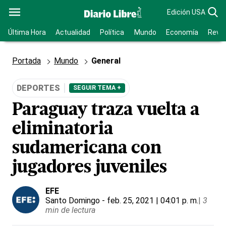
Edición USA
Última Hora
Actualidad
Política
Mundo
Economía
Revis
Portada
Mundo
General
DEPORTES
SEGUIR TEMA +
Paraguay traza vuelta a
eliminatoria
sudamericana con
jugadores juveniles
EFE
Santo Domingo
- feb. 25, 2021 | 04:01 p. m.
|
3
min de lectura