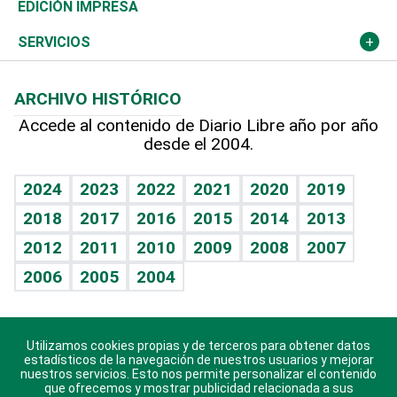
Caribe
Global y variable
Novedades
Olimpismo
Noticiero Poteleche
Martes de tecnología
Deportes
EDICIÓN IMPRESA
Resto del mundo
Economía personal
Podcast Arte Libre
Más deportes
Columnistas
Cambio climático
Opinión
SERVICIOS
Macroeconomía
Mi mascota
Resultados deportivos
Lecturas
Planeta
Efemérides
ARCHIVO HISTÓRICO
Hablando con el pediatra
Línea de hit
Más firmas
Hecho en casa
Cumpleaños
Accede al contenido de Diario Libre año por año
desde el 2004.
Diario de nutrición
BRV
Mundo gamer
RSS
Vida y familia
TBT Deportivo
Guía del dinero
Horóscopos
2024
2023
2022
2021
2020
2019
Eñe
2018
2017
2016
2015
2014
2013
Crucigramas
2012
2011
2010
2009
2008
2007
Celebrando la vida
2006
2005
2004
Sin complejos
En pocas palabras
Utilizamos cookies propias y de terceros para obtener datos
Descarga nuestras aplicaciones para Android, iOS y
Escuchando al corazón
estadísticos de la navegación de nuestros usuarios y mejorar
sistema Huawei.
nuestros servicios. Esto nos permite personalizar el contenido
que ofrecemos y mostrar publicidad relacionada a sus
Economía Personal