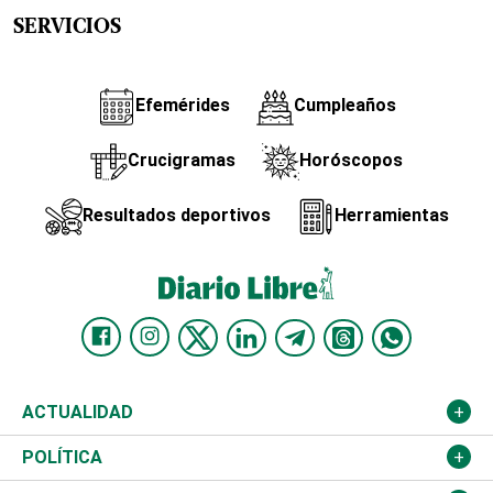
SERVICIOS
Efemérides
Cumpleaños
Crucigramas
Horóscopos
Resultados deportivos
Herramientas
ACTUALIDAD
Nacional
POLÍTICA