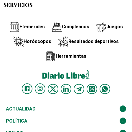
SERVICIOS
Efemérides
Cumpleaños
Juegos
Horóscopos
Resultados deportivos
Herramientas
ACTUALIDAD
Nacional
POLÍTICA