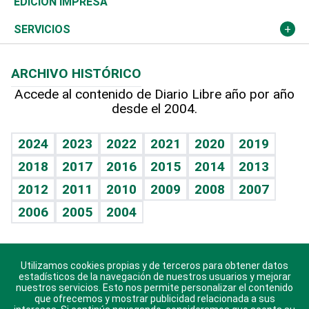
El Espía
Martes de tecnología
Deportes
EDICIÓN IMPRESA
Resto del mundo
Economía personal
Podcast Arte Libre
Más deportes
Noticiero Poteleche
Cambio climático
Opinión
SERVICIOS
Macroeconomía
Mi mascota
Resultados deportivos
Columnistas
Planeta
Efemérides
ARCHIVO HISTÓRICO
Hablando con el pediatra
Línea de hit
Lecturas
Hecho en casa
Cumpleaños
Accede al contenido de Diario Libre año por año
desde el 2004.
Diario de nutrición
BRV
Más firmas
Mundo gamer
RSS
Vida y familia
TBT Deportivo
Guía del dinero
Horóscopos
2024
2023
2022
2021
2020
2019
Eñe
2018
2017
2016
2015
2014
2013
Juegos
2012
2011
2010
2009
2008
2007
Celebrando la vida
2006
2005
2004
Sin complejos
En pocas palabras
Utilizamos cookies propias y de terceros para obtener datos
Descarga nuestras aplicaciones para Android, iOS y
Escuchando al corazón
estadísticos de la navegación de nuestros usuarios y mejorar
sistema Huawei.
nuestros servicios. Esto nos permite personalizar el contenido
que ofrecemos y mostrar publicidad relacionada a sus
Economía Personal