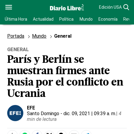
Edición USA
Última Hora
Actualidad
Política
Mundo
Economía
Revis
Portada
Mundo
General
GENERAL
París y Berlín se
muestran firmes ante
Rusia por el conflicto en
Ucrania
EFE
Santo Domingo
- dic. 09, 2021 | 09:39 a. m.
|
4
min de lectura