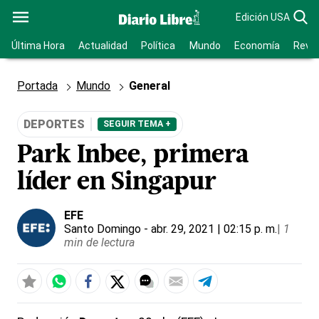
Edición USA
Última Hora
Actualidad
Política
Mundo
Economía
Revis
Portada
Mundo
General
DEPORTES
SEGUIR TEMA +
Park Inbee, primera
líder en Singapur
EFE
Santo Domingo
- abr. 29, 2021 | 02:15 p. m.
|
1
min de lectura