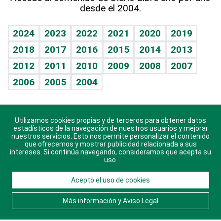
desde el 2004.
Diario de nutrición
BRV
Mundo gamer
RSS
Vida y familia
TBT Deportivo
Guía del dinero
Horóscopos
2024
2023
2022
2021
2020
2019
Eñe
2018
2017
2016
2015
2014
2013
Crucigramas
2012
2011
2010
2009
2008
2007
Celebrando la vida
2006
2005
2004
Sin complejos
En pocas palabras
Utilizamos cookies propias y de terceros para obtener datos
Descarga nuestras aplicaciones para Android, iOS y
Escuchando al corazón
estadísticos de la navegación de nuestros usuarios y mejorar
sistema Huawei.
nuestros servicios. Esto nos permite personalizar el contenido
que ofrecemos y mostrar publicidad relacionada a sus
Economía Personal
intereses. Si continúa navegando, consideramos que acepta su
uso.
Consulta Libre
Acepto el uso de cookies
© 2021 Diario Libre, todos los derechos reservados.
Consulta el
Aviso Legal
. Ponte en
Contacto
con
Más información y Aviso Legal
nosotros y conoce más sobre Diario Libre