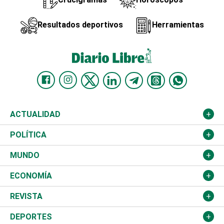
Resultados deportivos
Herramientas
ACTUALIDAD
Nacional
POLÍTICA
Ciudad
Partidos
MUNDO
Educación
JCE
Estados Unidos
ECONOMÍA
Salud
TSE
América Latina
Finanzas
REVISTA
Justicia
Congreso Nacional
Haití
Turismo
Música
DEPORTES