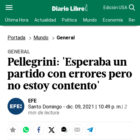
Edición USA
Última Hora
Actualidad
Política
Mundo
Economía
Revis
Portada
Mundo
General
GENERAL
Pellegrini: 'Esperaba un
partido con errores pero
no estoy contento'
EFE
Santo Domingo
- dic. 09, 2021 | 10:49 p. m.
|
2
min de lectura