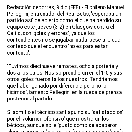
Redacción deportes, 9 dic (EFE).- El chileno Manuel
Pellegrini, entrenador del Real Betis, 'esperaba un
partido así' de abierto como el que ha perdido su
equipo este jueves (3-2) en Glasgow contra el
Celtic, con 'goles y errores', ya que los
contendientes no se jugaban nada, pese a lo cual
confesó que el encuentro 'no es para estar
contento'.
'Tuvimos diecinueve remates, ocho a portería y
dos a los palos. Nos sorprendieron en el 1-0 y sus
otros goles fueron fallos nuestros. Tendríamos
que haber ganado por diferencia pero no lo
hicimos', lamentó Pellegrini en la rueda de prensa
posterior al partido.
Sí admitió el técnico santiaguino su 'satisfacción'
por el 'volumen ofensivo' que mostraron los
béticos, aunque no le 'gustó cómo se acabaron
algunas jugadas' y el recalcó que su equipo 'venía