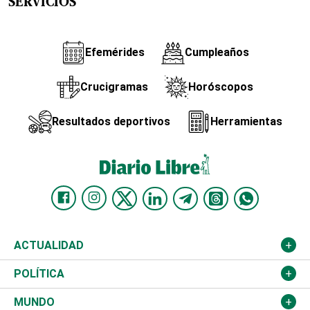
SERVICIOS
Efemérides
Cumpleaños
Crucigramas
Horóscopos
Resultados deportivos
Herramientas
ACTUALIDAD
Nacional
POLÍTICA
Ciudad
Partidos
MUNDO