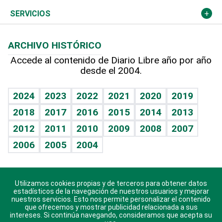
Resto del mundo
Economía personal
Podcast Arte Libre
Más deportes
Columnistas
Cambio climático
Opinión
SERVICIOS
Macroeconomía
Mi mascota
Resultados deportivos
Lecturas
Planeta
Efemérides
ARCHIVO HISTÓRICO
Hablando con el pediatra
Línea de hit
Más firmas
Hecho en casa
Cumpleaños
Accede al contenido de Diario Libre año por año
desde el 2004.
Diario de nutrición
BRV
Mundo gamer
RSS
Vida y familia
TBT Deportivo
Guía del dinero
Horóscopos
2024
2023
2022
2021
2020
2019
Eñe
2018
2017
2016
2015
2014
2013
Crucigramas
2012
2011
2010
2009
2008
2007
Celebrando la vida
2006
2005
2004
Sin complejos
En pocas palabras
Utilizamos cookies propias y de terceros para obtener datos
Descarga nuestras aplicaciones para Android, iOS y
Escuchando al corazón
estadísticos de la navegación de nuestros usuarios y mejorar
sistema Huawei.
nuestros servicios. Esto nos permite personalizar el contenido
que ofrecemos y mostrar publicidad relacionada a sus
Economía Personal
intereses. Si continúa navegando, consideramos que acepta su