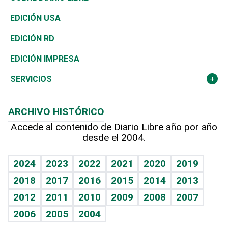
Reportajes
África
Vivienda
Buena Vida
Ciclismo
En Directo
Tecnología
Economía
EDICIÓN USA
Ocenanía
Telecom.
Sociales
Tenis
El Espía
Historia
Revista
EDICIÓN RD
Caribe
Global y variable
Novedades
Olimpismo
Noticiero Poteleche
Martes de tecnología
Deportes
EDICIÓN IMPRESA
Resto del mundo
Economía personal
Podcast Arte Libre
Más deportes
Columnistas
Cambio climático
Opinión
SERVICIOS
Macroeconomía
Mi mascota
Resultados deportivos
Lecturas
Planeta
Efemérides
ARCHIVO HISTÓRICO
Hablando con el pediatra
Línea de hit
Más firmas
Hecho en casa
Cumpleaños
Accede al contenido de Diario Libre año por año
desde el 2004.
Diario de nutrición
BRV
Mundo gamer
RSS
Vida y familia
TBT Deportivo
Guía del dinero
Horóscopos
2024
2023
2022
2021
2020
2019
Eñe
2018
2017
2016
2015
2014
2013
Crucigramas
2012
2011
2010
2009
2008
2007
Celebrando la vida
2006
2005
2004
Sin complejos