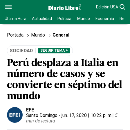
Edición USA
Última Hora
Actualidad
Política
Mundo
Economía
Revis
Portada
Mundo
General
SOCIEDAD
SEGUIR TEMA +
Perú desplaza a Italia en
número de casos y se
convierte en séptimo del
mundo
EFE
Santo Domingo
- jun. 17, 2020 | 10:22 p. m.
|
5
min de lectura