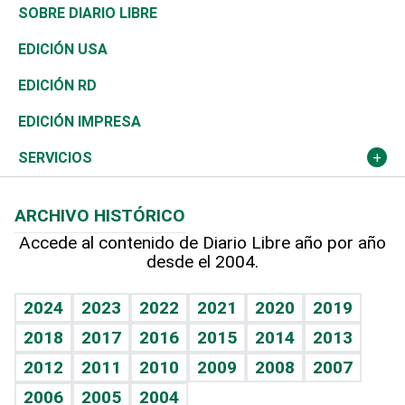
José Boquete
Asia
Consumo
Belleza
Golf
De buena tinta
Clima
Mundo
SOBRE DIARIO LIBRE
Reportajes
África
Vivienda
Buena Vida
Ciclismo
En Directo
Tecnología
Economía
EDICIÓN USA
Ocenanía
Telecom.
Sociales
Tenis
El Espía
Historia
Revista
EDICIÓN RD
Caribe
Global y variable
Novedades
Olimpismo
Noticiero Poteleche
Martes de tecnología
Deportes
EDICIÓN IMPRESA
Resto del mundo
Economía personal
Podcast Arte Libre
Más deportes
Columnistas
Cambio climático
Opinión
SERVICIOS
Macroeconomía
Mi mascota
Resultados deportivos
Lecturas
Planeta
Efemérides
ARCHIVO HISTÓRICO
Hablando con el pediatra
Línea de hit
Más firmas
Hecho en casa
Cumpleaños
Accede al contenido de Diario Libre año por año
desde el 2004.
Diario de nutrición
BRV
Mundo gamer
RSS
Vida y familia
TBT Deportivo
Guía del dinero
Horóscopos
2024
2023
2022
2021
2020
2019
Eñe
2018
2017
2016
2015
2014
2013
Crucigramas
2012
2011
2010
2009
2008
2007
Celebrando la vida
2006
2005
2004