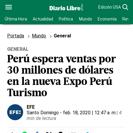
Edición USA
Última Hora
Actualidad
Política
Mundo
Economía
Revis
Portada
Mundo
General
GENERAL
Perú espera ventas por
30 millones de dólares
en la nueva Expo Perú
Turismo
EFE
Santo Domingo
- feb. 18, 2020 | 12:47 a. m.
|
4
min de lectura