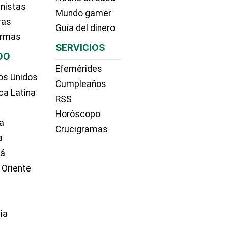
nistas
Mundo gamer
ras
Guía del dinero
irmas
SERVICIOS
DO
Efemérides
os Unidos
Cumpleaños
ca Latina
RSS
Horóscopo
a
Crucigramas
a
dá
 Oriente
ia