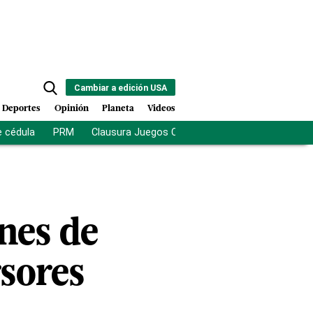
Cambiar a edición USA
Deportes
Opinión
Planeta
Videos
e cédula
PRM
Clausura Juegos Centroamericanos
De la Es
nes de
rsores