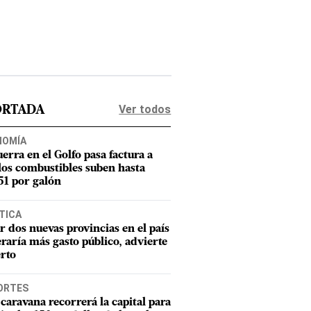
Ver todos
ORTADA
NOMÍA
uerra en el Golfo pasa factura a
los combustibles suben hasta
1 por galón
TICA
r dos nuevas provincias en el país
raría más gasto público, advierte
rto
ORTES
caravana recorrerá la capital para