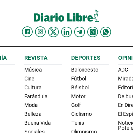
ÍA
REVISTA
DEPORTES
OPIN
Música
Baloncesto
ADC
Cine
Fútbol
Mirada
Cultura
Béisbol
Editor
Farándula
Motor
De bue
Moda
Golf
En Dir
Belleza
Ciclismo
El Esp
Buena Vida
Tenis
Notici
Potel
Sociales
Olimpismo