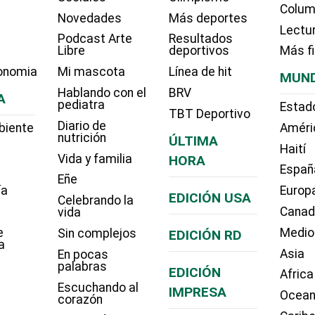
Colum
Novedades
Más deportes
Lectu
Podcast Arte
Resultados
Libre
deportivos
Más f
onomia
Mi mascota
Línea de hit
MUN
Hablando con el
BRV
A
pediatra
Estad
TBT Deportivo
Diario de
biente
Améri
nutrición
ÚLTIMA
Haití
Vida y familia
HORA
Españ
Eñe
ía
Europ
EDICIÓN USA
Celebrando la
Cana
vida
e
Medio
Sin complejos
EDICIÓN RD
a
Asia
En pocas
palabras
EDICIÓN
Africa
Escuchando al
IMPRESA
Ocean
corazón