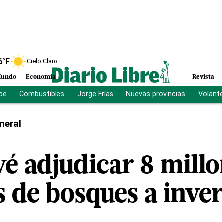
6
°F
Cielo Claro
undo
Economía
Revista
ibe
Combustibles
Jorge Frías
Nuevas provincias
Volant
neral
vé adjudicar 8 millo
s de bosques a inve