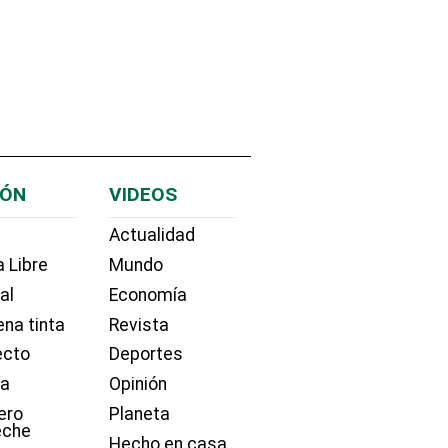
IÓN
VIDEOS
Actualidad
 Libre
Mundo
ial
Economía
na tinta
Revista
ecto
Deportes
ía
Opinión
ero
Planeta
eche
Hecho en casa