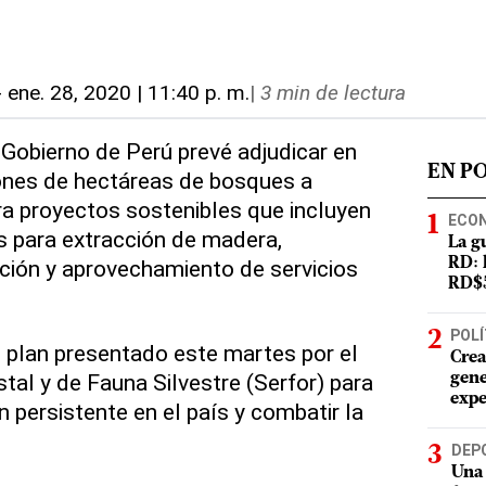
-
ene. 28, 2020 | 11:40 p. m.
|
3 min de lectura
 Gobierno de Perú prevé adjudicar en
EN P
ones de hectáreas de bosques a
ra proyectos sostenibles que incluyen
ECO
s para extracción de madera,
La g
ción y aprovechamiento de servicios
RD: 
RD$5
POLÍ
 plan presentado este martes por el
Crea
tal y de Fauna Silvestre (Serfor) para
gene
expe
n persistente en el país y combatir la
DEP
Una 