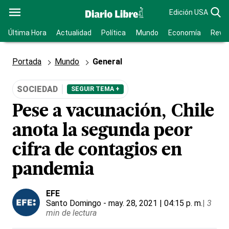
Edición USA
Última Hora
Actualidad
Política
Mundo
Economía
Revis
Portada
Mundo
General
SOCIEDAD
SEGUIR TEMA +
Pese a vacunación, Chile
anota la segunda peor
cifra de contagios en
pandemia
EFE
Santo Domingo
- may. 28, 2021 | 04:15 p. m.
|
3
min de lectura