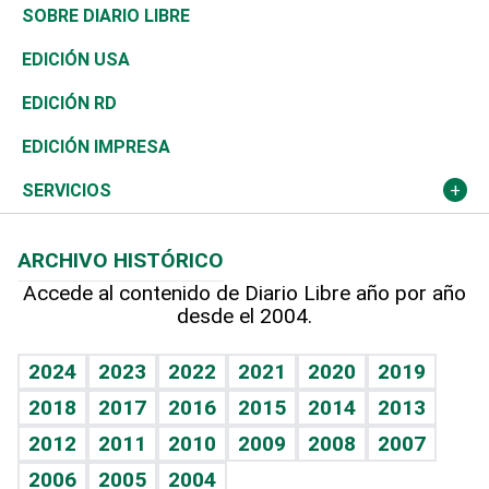
José Boquete
Asia
Consumo
Belleza
Golf
De buena tinta
Clima
Mundo
SOBRE DIARIO LIBRE
Reportajes
África
Vivienda
Buena Vida
Ciclismo
En Directo
Tecnología
Economía
EDICIÓN USA
Ocenanía
Telecom.
Sociales
Tenis
El Espía
Historia
Revista
EDICIÓN RD
Caribe
Global y variable
Novedades
Olimpismo
Noticiero Poteleche
Martes de tecnología
Deportes
EDICIÓN IMPRESA
Resto del mundo
Economía personal
Podcast Arte Libre
Más deportes
Columnistas
Cambio climático
Opinión
SERVICIOS
Macroeconomía
Mi mascota
Resultados deportivos
Lecturas
Planeta
Efemérides
ARCHIVO HISTÓRICO
Hablando con el pediatra
Línea de hit
Más firmas
Hecho en casa
Cumpleaños
Accede al contenido de Diario Libre año por año
desde el 2004.
Diario de nutrición
BRV
Mundo gamer
RSS
Vida y familia
TBT Deportivo
Guía del dinero
Horóscopos
2024
2023
2022
2021
2020
2019
Eñe
2018
2017
2016
2015
2014
2013
Crucigramas
2012
2011
2010
2009
2008
2007
Celebrando la vida
2006
2005
2004