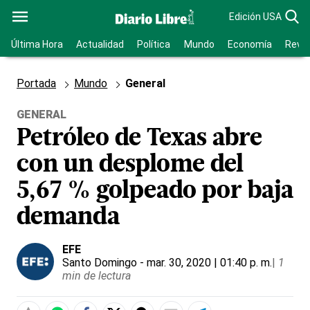
Edición USA
Última Hora
Actualidad
Política
Mundo
Economía
Revis
Portada
Mundo
General
GENERAL
Petróleo de Texas abre
con un desplome del
5,67 % golpeado por baja
demanda
EFE
Santo Domingo
- mar. 30, 2020 | 01:40 p. m.
|
1
min de lectura