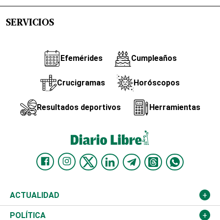
SERVICIOS
Efemérides
Cumpleaños
Crucigramas
Horóscopos
Resultados deportivos
Herramientas
ACTUALIDAD
Nacional
POLÍTICA