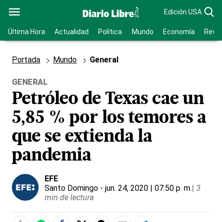
Edición USA
Última Hora
Actualidad
Política
Mundo
Economía
Revis
Portada
Mundo
General
GENERAL
Petróleo de Texas cae un
5,85 % por los temores a
que se extienda la
pandemia
EFE
Santo Domingo
- jun. 24, 2020 | 07:50 p. m.
|
3
min de lectura