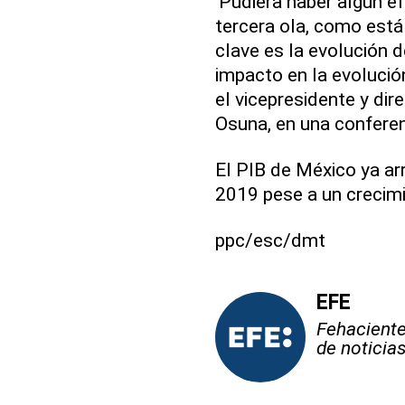
'Pudiera haber algún e
tercera ola, como está
clave es la evolución d
impacto en la evolució
el vicepresidente y di
Osuna, en una conferenc
El PIB de México ya ar
2019 pese a un crecim
ppc/esc/dmt
EFE
Fehaciente,
de noticia