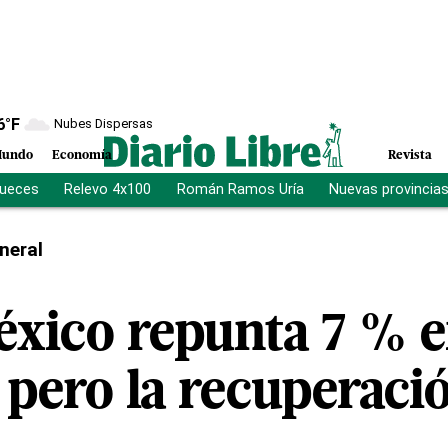
6
°F
Nubes Dispersas
undo
Economía
Revista
jueces
Relevo 4x100
Román Ramos Uría
Nuevas provincia
neral
éxico repunta 7 % 
 pero la recuperació