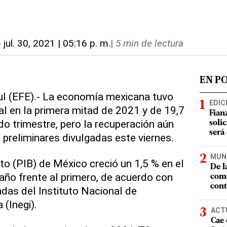
-
jul. 30, 2021 | 05:16 p. m.
|
5 min de lectura
EN P
ul (EFE).- La economía mexicana tuvo
EDIC
al en la primera mitad de 2021 y de 19,7
Fian
do trimestre, pero la recuperación aún
soli
será
s preliminares divulgadas este viernes.
MUN
uto (PIB) de México creció un 1,5 % en el
De l
año frente al primero, de acuerdo con
como
cont
adas del Instituto Nacional de
 (Inegi).
ACT
Cae 