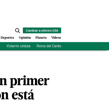
Cambiar a edición USA
Deportes
Opinión
Planeta
Videos
s
Volante cédula
Reina del Caribe
Clausura Juegos Centro
en primer
n está