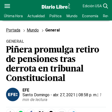
Edición USA
Última Hora
Actualidad
Política
Mundo
Economía
Revis
Portada
Mundo
General
GENERAL
Piñera promulga retiro
de pensiones tras
derrota en tribunal
Constitucional
EFE
Santo Domingo
- abr. 27, 2021 | 08:58 p. m.
|
1
min de lectura